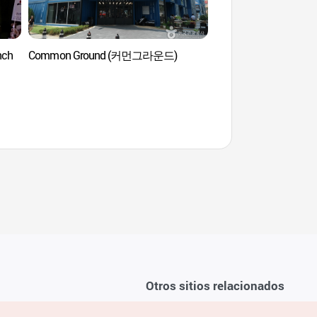
nch
Common Ground (커먼그라운드)
Centro de Defensa Ci
(광나루안전체험관)
Otros sitios relacionados
Sobre la KTO
ondiciones del servicio