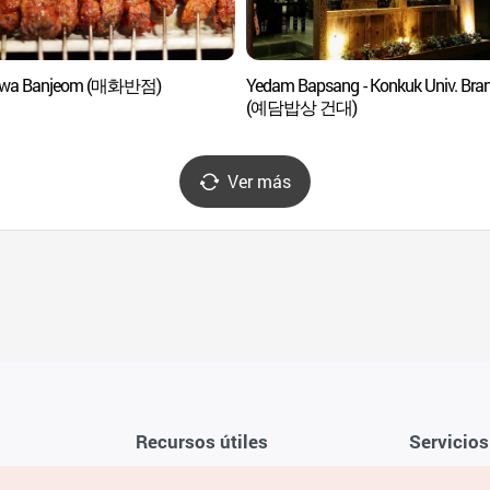
wa Banjeom (매화반점)
Yedam Bapsang - Konkuk Univ. Bra
(예담밥상 건대)
Ver más
Recursos útiles
Servicios
Aplicación móvil de la KTO
Términos y c