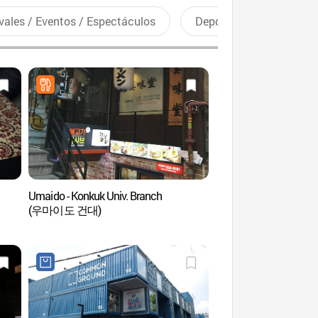
vales / Eventos / Espectáculos
Deportes recreativos
Umaido - Konkuk Univ. Branch
Centro de Idiomas de 
(우마이도 건대)
Konkuk (건국대학