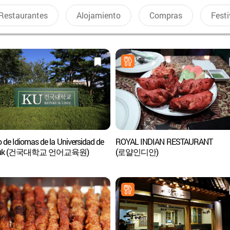
Restaurantes
Alojamiento
Compras
Festi
 de Idiomas de la Universidad de
ROYAL INDIAN RESTAURANT
kuk (건국대학교 언어교육원)
(로얄인디안)