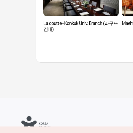
La qoutte - Konkuk Univ. Branch (라구뜨
Maeh
건대)