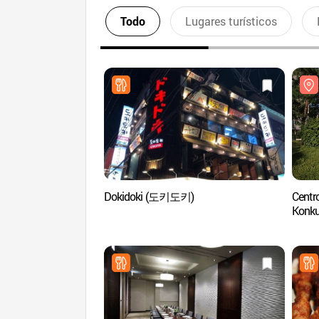
Todo
Lugares turísticos
Dokidoki (도키도키)
Centro
Kon