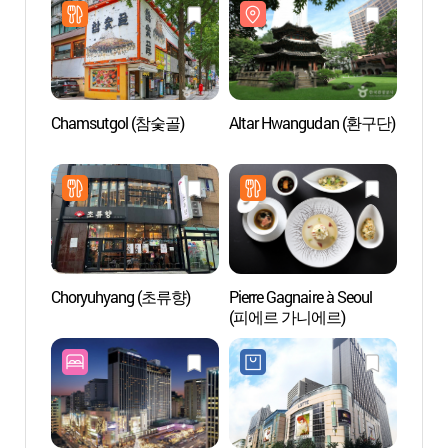
Chamsutgol (참숯골)
Altar Hwangudan (환구단)
Altar
Choryuhyang (초류향)
Pierre Gagnaire à Seoul
Plaza
(피에르 가니에르)