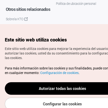
Política de ubicación personal
Otros sitios relacionados
Sobre la KTO
K-Mice
Este sitio web utiliza cookies
Este sitio web utiliza cookies para mejorar la experiencia del usuario
autorizar las cookies, usted da su consentimiento para la configura
las cookies.
Copyrights © Organización de Turismo de Corea. Todos los
Para más información sobre las cookies y sus finalidades, puede co
derechos reservados.
en cualquier momento:
Configuración de cookies
.
Para informes de errores y cuestiones relacionadas con el
sitio web, dirija sus consultas al correo
electrónico oficial:
spanish@knto.or.kr
Autorizar todas las cookies
Configurar las cookies