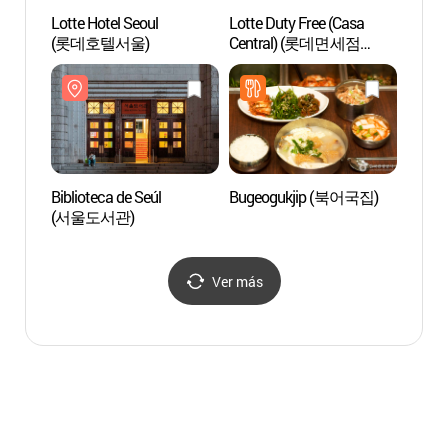
Lotte Hotel Seoul
Lotte Duty Free (Casa
WeRi
(롯데호텔서울)
Central) (롯데면세점
(본점))
Biblioteca de Seúl
Bugeogukjip (북어국집)
Museo 
(서울도서관)
(일민
Ver más