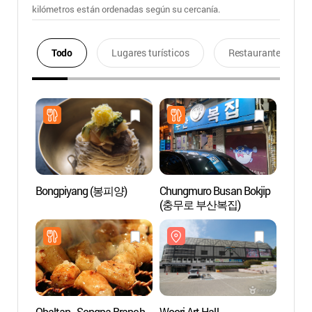
kilómetros están ordenadas según su cercanía.
Todo
Lugares turísticos
Restaurantes
Bongpiyang (봉피양)
Chungmuro Busan Bokjip
Woori 
(충무로 부산복집)
(우리
Obaltan - Songpa Branch
Woori Art Hall
Parqu