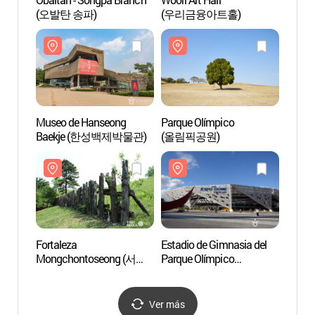
(오발탄 송파)
(우리금융아트홀)
(올림
Museo de Hanseong
Parque Olímpico
Estadi
Baekje (한성백제박물관)
(올림픽공원)
Parqu
(올림
Fortaleza
Estadio de Gimnasia del
Seoul 
Mongchontoseong (서울
Parque Olímpico
Tow
몽촌토성)
(올림픽공원체조경기장)
서울스
Ver más