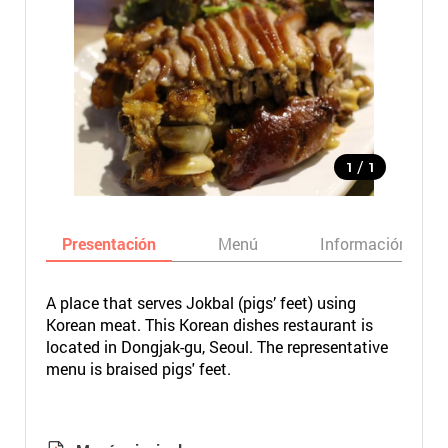
/
1
1
Presentación
Menú
Información bási
A place that serves Jokbal (pigs’ feet) using
Korean meat. This Korean dishes restaurant is
located in Dongjak-gu, Seoul. The representative
menu is braised pigs' feet.