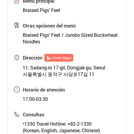
Menú principal
Braised Pigs' Feet
Otras opciones del menú
Braised Pigs' Feet / Jumbo Sized Buckwheat
Noodles
Dirección
Cómo llegar
11, Sadang-ro 17-gil, Dongjak-gu, Seoul
서울특별시 동작구 사당로17길 11
Horario de atención
17:00-03:30
Consultas
•1330 Travel Hotline: +82-2-1330
(Korean, English, Japanese, Chinese)