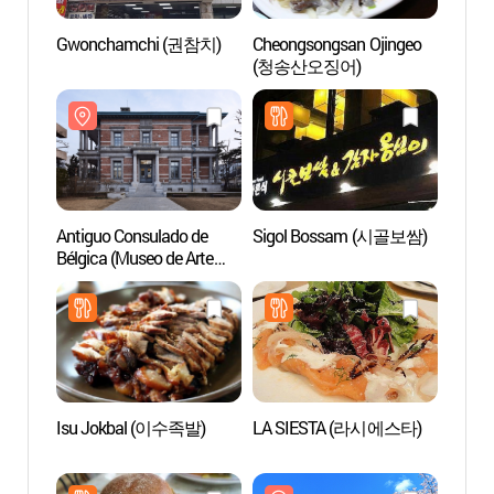
Gwonchamchi (권참치)
Cheongsongsan Ojingeo
Antig
(청송산오징어)
Bélgic
Nam S
구 벨
서울
남서울
Antiguo Consulado de
Sigol Bossam (시골보쌈)
Parqu
Bélgica (Museo de Arte
Monte
Nam Seoul [SeMA]) (서울
(관악
구 벨기에영사관(현,
서울시립미술관
남서울생활미술관))
Isu Jokbal (이수족발)
LA SIESTA (라시에스타)
Barri