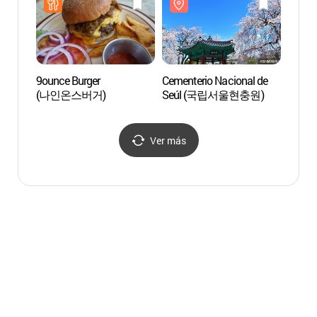
9ounce Burger
Cementerio Nacional de
Museo 
(나인온스버거)
Seúl (국립서울현충원)
Univer
Seúl 
서울
Ver más