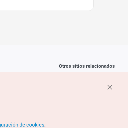
Otros sitios relacionados
Sobre la KTO
ondiciones del servicio
K-Mice
recuentes
privacidad
ón de cookies
 sobre cookies
condiciones de ubicación
guración de cookies
.