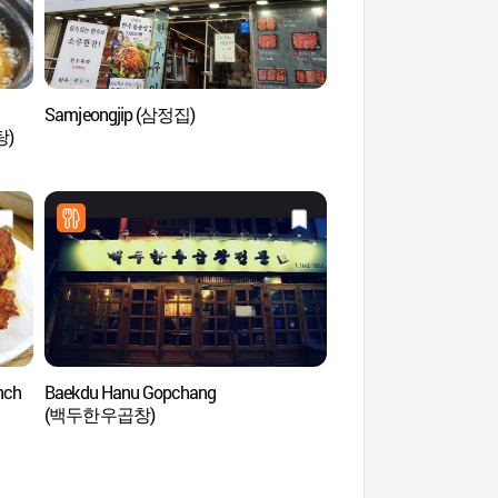
Samjeongjip (삼정집)
Museo de Heo Jun
탕)
nch
Baekdu Hanu Gopchang
Parque Municipal del
(백두한우곱창)
Yongwangsan (