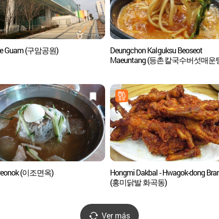
ue Guam (구암공원)
Deungchon Kalguksu Beoseot
Maeuntang (등촌칼국수버섯매운
Myeonok (이조면옥)
Hongmi Dakbal - Hwagok-dong Bra
(홍미닭발 화곡동)
Ver más