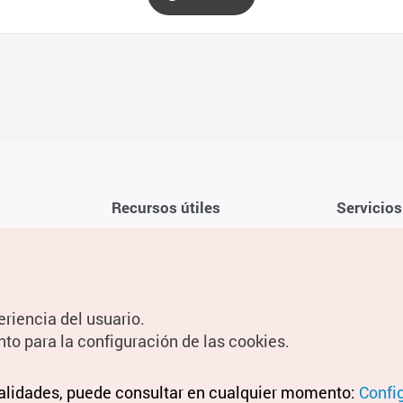
Recursos útiles
Servicios
Aplicación móvil de la KTO
Términos y c
Teléfono de asistencia al viajero en
Preguntas f
Corea 1330
Política de 
eriencia del usuario.
Guías digitales
Configuraci
nto para la configuración de las cookies.
Información
nalidades, puede consultar en cualquier momento:
Términos y 
Confi