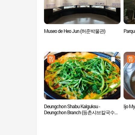
Museo de Heo Jun (허준박물관)
Parq
Deungchon Shabu Kalguksu -
Ijo 
Deungchon Branch (등촌샤브칼국수
등촌)