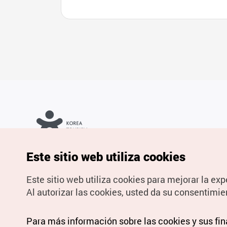
Copyrights © Organización de Turismo de Corea. Todos los
Este sitio web utiliza cookies
derechos reservados.
Para informes de errores y cuestiones relacionadas con el sitio
web, dirija sus consultas al correo
electrónico oficial:
spanish@knto.or.kr
Este sitio web utiliza cookies para mejorar la exp
Al autorizar las cookies, usted da su consentimie
Para más información sobre las cookies y sus fi