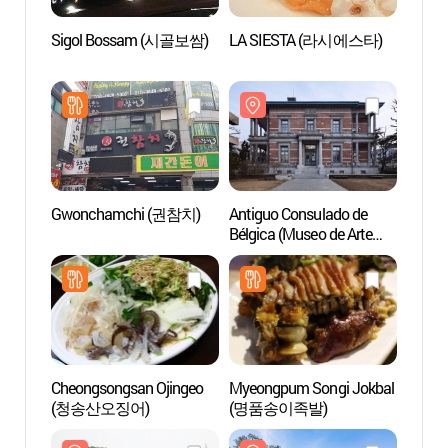
Sigol Bossam (시골보쌈)
LA SIESTA (라시에스타)
Antig
Bélgic
Nam S
구 벨
서울
남서울
Gwonchamchi (권참치)
Antiguo Consulado de
Centr
Bélgica (Museo de Arte
(국립
Nam Seoul [SeMA]) (서울
구 벨기에영사관(현,
서울시립미술관
남서울생활미술관))
Cheongsongsan Ojingeo
Myeongpum Songi Jokbal
Parqu
(청송산오징어)
(명품송이족발)
Monte
(관악