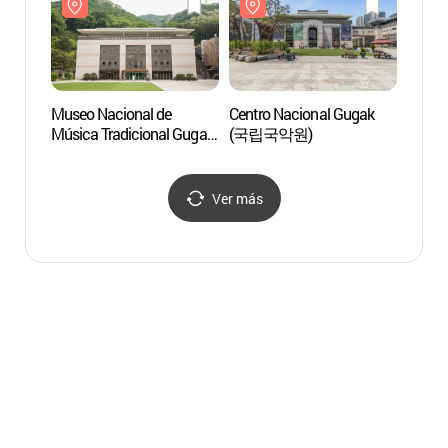
Museo Nacional de
Centro Nacional Gugak
Parque
Música Tradicional Gugak
(국립국악원)
Seú
(국립국악박물관)
과학전
Ver más