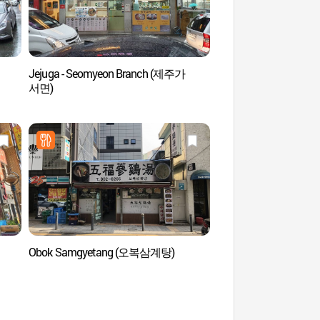
Jejuga - Seomyeon Branch (제주가
Casino Seven Luck de
서면)
(세븐럭카지노(부산롯
Obok Samgyetang (오복삼계탕)
Aldea Hocheon (호