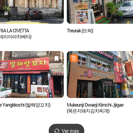
IA LA CIVETTA
Tteurak (뜨락)
스테리아라치베타)
ae Yangkkochi (발해양꼬치)
Mukeunji Dwaeji Kimchi Jjigae
(묵은지돼지김치찌개)
Ver más