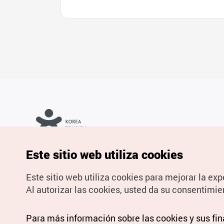
Copyrights © Organización de Turismo de Corea. Todos los
Este sitio web utiliza cookies
derechos reservados.
Para informes de errores y cuestiones relacionadas con el sitio
web, dirija sus consultas al correo
electrónico oficial:
spanish@knto.or.kr
Este sitio web utiliza cookies para mejorar la exp
Al autorizar las cookies, usted da su consentimie
Para más información sobre las cookies y sus fi