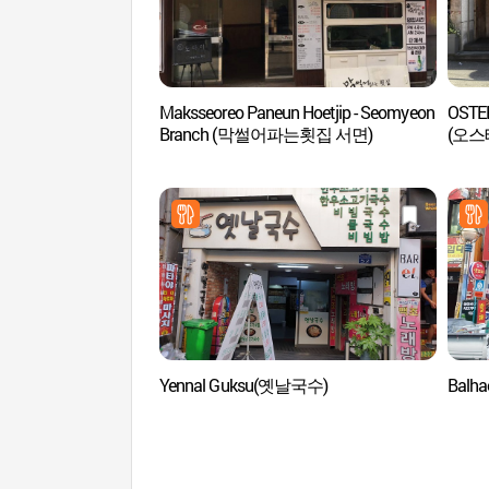
Maksseoreo Paneun Hoetjip - Seomyeon
OSTER
Branch (막썰어파는횟집 서면)
(오
Yennal Guksu(옛날국수)
Balh