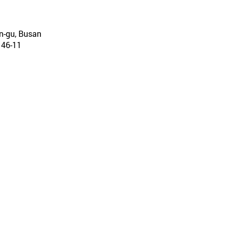
in-gu, Busan
6-11