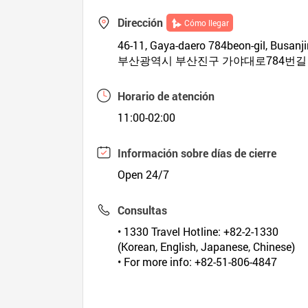
Dirección
Cómo llegar
46-11, Gaya-daero 784beon-gil, Busanj
부산광역시 부산진구 가야대로784번길 4
Horario de atención
11:00-02:00
Información sobre días de cierre
Open 24/7
Consultas
• 1330 Travel Hotline: +82-2-1330
(Korean, English, Japanese, Chinese)
• For more info: +82-51-806-4847