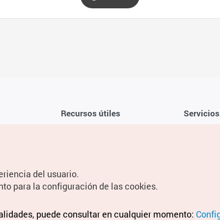
Recursos útiles
Servicios
Aplicación móvil de la KTO
Términos y c
Teléfono de asistencia al viajero en
Preguntas f
Corea 1330
Política de 
eriencia del usuario.
Guías digitales
Configuraci
nto para la configuración de las cookies.
Información
nalidades, puede consultar en cualquier momento:
Términos y 
Confi