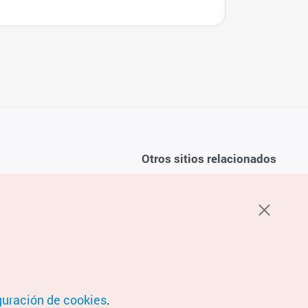
Otros sitios relacionados
Sobre la KTO
ondiciones del servicio
K-Mice
recuentes
privacidad
ón de cookies
 sobre cookies
condiciones de ubicación
guración de cookies
.