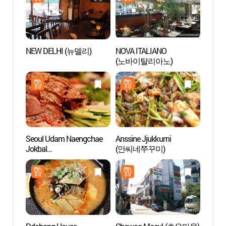
NEW DELHI (뉴델리)
NOVA ITALIANO
Tumba
(노바이탈리아노)
Sung
(순헌
(이진)
Seoul Udam Naengchae
Anssine Jjukkumi
Arbor
Jokbal
(안씨네쭈꾸미)
(홍릉
(서울우담냉채족발)