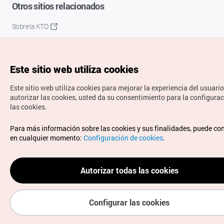
Otros sitios relacionados
Sobre la KTO
K-Mice
Este sitio web utiliza cookies
Este sitio web utiliza cookies para mejorar la experiencia del usuario
autorizar las cookies, usted da su consentimiento para la configura
las cookies.
Copyrights © Organización de Turismo de Corea. Todos los
Para más información sobre las cookies y sus finalidades, puede co
derechos reservados.
en cualquier momento:
Configuración de cookies
.
Para informes de errores y cuestiones relacionadas con el
sitio web, dirija sus consultas al correo
electrónico oficial:
spanish@knto.or.kr
Autorizar todas las cookies
Configurar las cookies