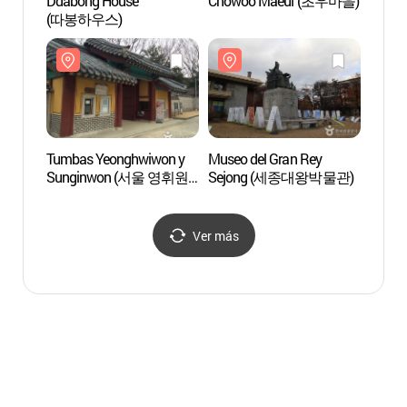
Ddabong House
Chowoo Maeul (초우마을)
Labora
(따봉하우스)
OME
Tumbas Yeonghwiwon y
Museo del Gran Rey
Museo
Sunginwon (서울 영휘원
Sejong (세종대왕박물관)
Tradic
(순헌황귀비)과 숭인원
de S
(이진))
한의약
Ver más