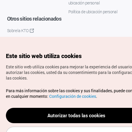
ubicación personal
Política de ubicación personal
Otros sitios relacionados
Sobre la KTO
K-Mice
Este sitio web utiliza cookies
Este sitio web utiliza cookies para mejorar la experiencia del usuario
autorizar las cookies, usted da su consentimiento para la configura
las cookies.
Copyrights © Organización de Turismo de Corea. Todos los
Para más información sobre las cookies y sus finalidades, puede co
derechos reservados.
en cualquier momento:
Configuración de cookies
.
Para informes de errores y cuestiones relacionadas con el
sitio web, dirija sus consultas al correo
electrónico oficial:
spanish@knto.or.kr
Autorizar todas las cookies