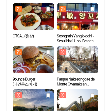
OTSAL (옷살)
Seongmin Yangkkochi -
Parqu
Seoul Nat'l Univ. Branch
Monte
(성민양꼬치 서울대입구)
(관악
9ounce Burger
Parque Nakseongdae del
Univer
(나인온스버거)
Monte Gwanaksan
Seúl
(관악산 낙성대공원)