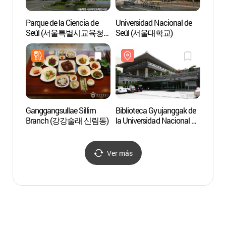
Parque de la Ciencia de
Universidad Nacional de
Museo 
Seúl (서울특별시교육청
Seúl (서울대학교)
Univer
과학전시관)
Seúl 
서울
Ganggangsullae Sillim
Biblioteca Gyujanggak de
Cement
Branch (강강술래 신림동)
la Universidad Nacional de
Seú
Seúl (서울대학교 규장각)
Ver más