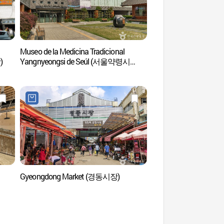
Museo de la Medicina Tradicional
Museo de la Medicina
)
Yangnyeongsi de Seúl (서울약령시
Yangnyeongsi de 
한의약박물관)
한의약박물관)
Gyeongdong Market (경동시장)
Templo Myogaksa 