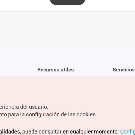
Recursos útiles
Servicios
Aplicación móvil de la KTO
Términos y c
Teléfono de asistencia al viajero en
Preguntas f
Corea 1330
Política de 
eriencia del usuario.
Guías digitales
Configuraci
nto para la configuración de las cookies.
Información
nalidades, puede consultar en cualquier momento:
Términos y 
Confi