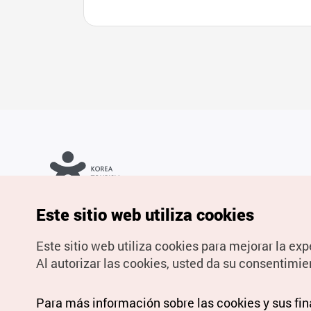
Copyrights © Organización de Turismo de Corea. Todos los
Este sitio web utiliza cookies
derechos reservados.
Para informes de errores y cuestiones relacionadas con el sitio
web, dirija sus consultas al correo
electrónico oficial:
spanish@knto.or.kr
Este sitio web utiliza cookies para mejorar la exp
Al autorizar las cookies, usted da su consentimie
Para más información sobre las cookies y sus fi