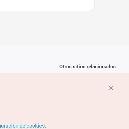
Otros sitios relacionados
Sobre la KTO
ondiciones del servicio
K-Mice
recuentes
privacidad
ón de cookies
 sobre cookies
condiciones de ubicación
guración de cookies
.