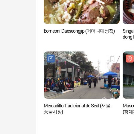
Eomeoni Daeseongjip (어머니대성집)
Singa
don
용두동
Mercadillo Tradicional de Seúl (서울
Museo
풍물시장)
(청계