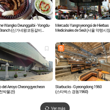
ne Wangko Deunggalbi - Yongdu-
Mercado Yangnyeongsi de Hierbas
g Branch (신가네왕코등갈비
Medicinales de Seúl (서울 약령시장
)
 del Arroyo Cheonggyecheon
Starbucks - Gyeongdong 1960
천박물관)
(스타벅스 경동1960)
Ver más