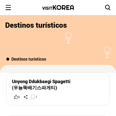
Destinos turísticos
Destinos turísticos
Unyong Ddukbaegi Spagetti
(우뇽뚝배기스파게티)
0
1