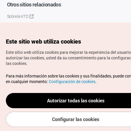
Otros sitios relacionados
Sobre la KTO
K-Mice
Este sitio web utiliza cookies
Este sitio web utiliza cookies para mejorar la experiencia del usuario
autorizar las cookies, usted da su consentimiento para la configura
las cookies.
Copyrights © Organización de Turismo de Corea. Todos los
Para más información sobre las cookies y sus finalidades, puede co
derechos reservados.
en cualquier momento:
Configuración de cookies
.
Para informes de errores y cuestiones relacionadas con el
sitio web, dirija sus consultas al correo
electrónico oficial:
spanish@knto.or.kr
Autorizar todas las cookies
Configurar las cookies