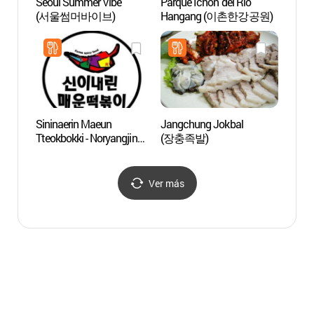
Seoul Summer Vibe
Parque Ichon del Río
Museo
(서울썸머바이브)
Hangang (이촌한강공원)
Hange
(국립
Sininaerin Maeun
Jangchung Jokbal
63 Sq
Tteokbokki - Noryangjin
(장충족발)
Branch
(신이내린매운떡볶이
노량진)
Ver más