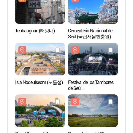
Teobangnae (터방내)
Cementerio Nacional de
Cement
Seúl (국립서울현충원)
Seú
Isla Nodeulseom (노들섬)
Festival de los Tambores
Parque
de Seúl
Hang
(서울드럼페스티벌)