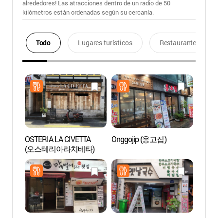
alrededores! Las atracciones dentro de un radio de 50
kilómetros están ordenadas según su cercanía.
Todo
Lugares turísticos
Restaurantes
OSTERIA LA CIVETTA
Onggojip (옹고집)
Casin
(오스테리아라치베타)
Lotte 
(세븐
(부산