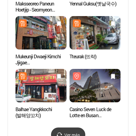
Maksseoreo Paneun
Yennal Guksu(옛날국수)
Calle 
Hoetjip - Seomyeon
Jeon
Branch (막썰어파는횟집
서면)
Mukeunji Dwaeji Kimchi
Tteurak (뜨락)
Alde
Jjigae
(묵은지돼지김치찌개)
Balhae Yangkkochi
Casino Seven Luck de
Igles
(발해양꼬치)
Lotte en Busan
(남부
(세븐럭카지노
(부산롯데점))
Ver más