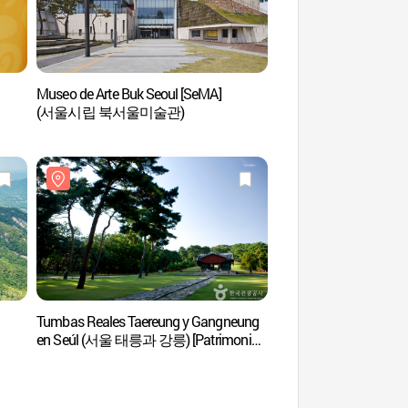
Museo de Arte Buk Seoul [SeMA]
Jardín de Mariposas 
(서울시립 북서울미술관)
Buramsan (불암산
Tumbas Reales Taereung y Gangneung
Parque de la Vía Ferro
en Seúl (서울 태릉과 강릉) [Patrimonio
Hwarangdae (화랑
Cultural de la Humanidad de la Unesco]