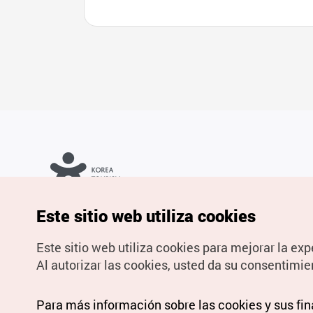
Copyrights © Organización de Turismo de Corea. Todos los
Este sitio web utiliza cookies
derechos reservados.
Para informes de errores y cuestiones relacionadas con el sitio
web, dirija sus consultas al correo
electrónico oficial:
spanish@knto.or.kr
Este sitio web utiliza cookies para mejorar la exp
Al autorizar las cookies, usted da su consentimie
Para más información sobre las cookies y sus fi