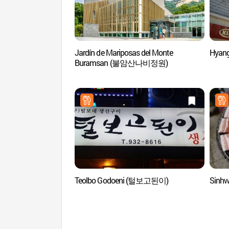
Jardín de Mariposas del Monte
Hyan
Buramsan (불암산나비정원)
Teolbo Godoeni (털보고된이)
Sinh