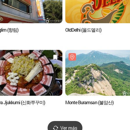
glim (향림)
OldDelhi (올드델리)
wa Jjukkumi (신화쭈꾸미)
Monte Buramsan (불암산)
Ver más