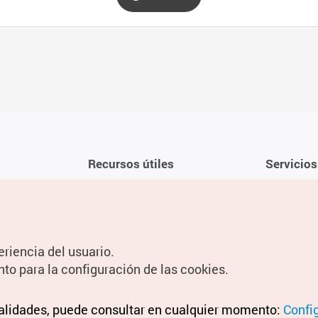
Recursos útiles
Servicios
Aplicación móvil de la KTO
Términos y c
Teléfono de asistencia al viajero en
Preguntas f
Corea 1330
Política de 
eriencia del usuario.
Guías digitales
Configuraci
nto para la configuración de las cookies.
Información
nalidades, puede consultar en cualquier momento:
Términos y 
Confi