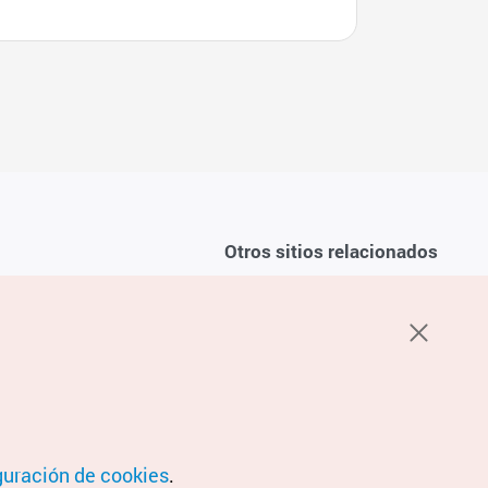
Otros sitios relacionados
Sobre la KTO
ondiciones del servicio
K-Mice
recuentes
privacidad
ón de cookies
 sobre cookies
condiciones de ubicación
guración de cookies
.