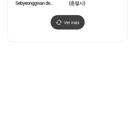
Sebyeonggwan de
(충렬사)
(강구
Tongyeong (통영 세병관)
Ver más