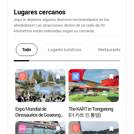
Lugares cercanos
¡Aquí le dejamos algunos destinos recomendados en los
alrededores! Las atracciones dentro de un radio de 50
kilómetros están ordenadas según su cercanía.
Todo
Lugares turísticos
Restaurantes
Expo Mundial de
The KART in Tongyeong
Tour 
Dinosaurios de Goseong
(더 카트 인 통영)
(팡팡
(경남고성공룡세계엑스
포)