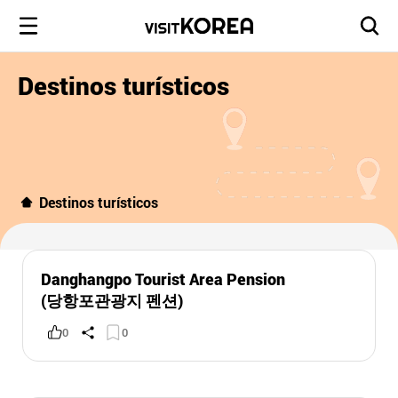
Destinos turísticos
Destinos turísticos
Danghangpo Tourist Area Pension
(당항포관광지 펜션)
0
0