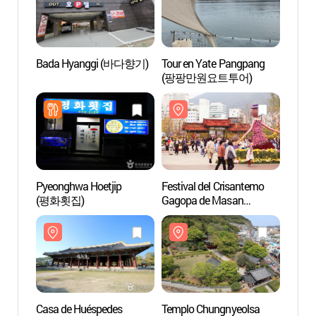
Bada Hyanggi (바다향기)
Tour en Yate Pangpang
Templ
(팡팡만원요트투어)
(충렬
Pyeonghwa Hoetjip
Festival del Crisantemo
Aldea 
(평화횟집)
Gagopa de Masan
Dong
(마산가고파국화축제)
Casa de Huéspedes
Templo Chungnyeolsa
Costa