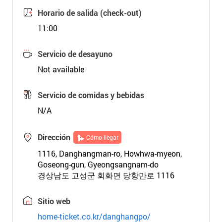
Horario de salida (check-out)
11:00
Servicio de desayuno
Not available
Servicio de comidas y bebidas
N/A
Dirección
Cómo llegar
1116, Danghangman-ro, Howhwa-myeon,
Goseong-gun, Gyeongsangnam-do
경상남도 고성군 회화면 당항만로 1116
Sitio web
home-ticket.co.kr/danghangpo/