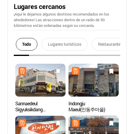
Lugares cercanos
¡Aquí le dejamos algunos destinos recomendados en los
alrededores! Las atracciones dentro de un radio de 50
kilómetros están ordenadas según su cercanía.
Todo
Lugares turísticos
Restaurantes
Sannaedeul
Indongju
Fuent
Sigyuksikdang
Maeul(인동주마을)
Danz
(산내들식육식당)
바다분