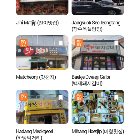
Jini Matjip (진이맛집)
Jangsuok Seolleongtang
Instit
(장수옥설렁탕)
Invest
Patrim
Marít
(국립
Matcheonji (맛천지)
Baekje Dwaeji Galbi
Centro
(백제돼지갈비)
de M
대중음
Hadang Meokgeori
Mihang Hoetjip (미항횟집)
Pico 
(하당먹거리)