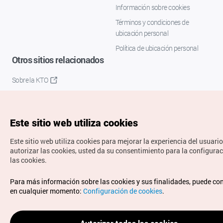
Información sobre cookies
Términos y condiciones de
ubicación personal
Política de ubicación personal
Otros sitios relacionados
Sobre la KTO
K-Mice
Este sitio web utiliza cookies
Este sitio web utiliza cookies para mejorar la experiencia del usuario
autorizar las cookies, usted da su consentimiento para la configura
las cookies.
Copyrights © Organización de Turismo de Corea. Todos los
Para más información sobre las cookies y sus finalidades, puede co
derechos reservados.
en cualquier momento:
Configuración de cookies
.
Para informes de errores y cuestiones relacionadas con el
sitio web, dirija sus consultas al correo
electrónico oficial:
spanish@knto.or.kr