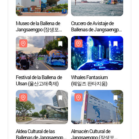
Museo de la Ballena de
Crucero de Avistaje de
Museo 
Jangsaengpo (장생포
Ballenas de Jangsaengpo
Jang
고래박물관)
(장생포 고래바다여행선)
고래박
Festival de la Ballena de
Whales Fantasium
Whale
Ulsan (울산고래축제)
(웨일즈 판타지움)
(웨일
Aldea Cultural de las
Almacén Cultural de
Almacé
Ballenas de Jangsaengpo
Jangsaengpo (장생포
Jang