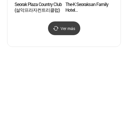
Seorak Plaza Country Club
The-K Seoraksan Family
Roca
(설악프라자컨트리클럽)
Hotel
(더케이설악산가족호텔)
Ver más