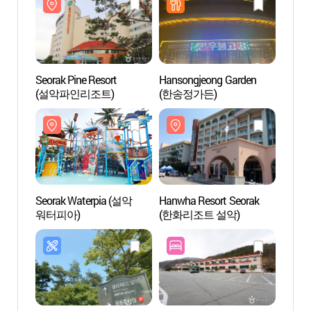
Seorak Pine Resort
Hansongjeong Garden
Seora
(설악파인리조트)
(한송정가든)
워터피
Seorak Waterpia (설악
Hanwha Resort Seorak
Centro
워터피아)
(한화리조트 설악)
Mont
탐방안