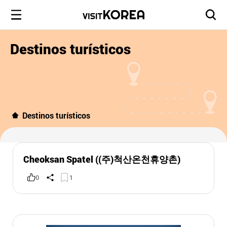
Destinos turísticos
Destinos turísticos
Cheoksan Spatel ((주)척산온천휴양촌)
0
1