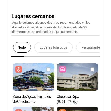
Lugares cercanos
¡Aquí le dejamos algunos destinos recomendados en los
alrededores! Las atracciones dentro de un radio de 50
kilómetros están ordenadas según su cercanía.
Todo
Lugares turísticos
Restaurantes
Zona de Aguas Termales
Cheoksan Spa
Zona 
de Cheoksan
(척산온천장)
de Ch
(척산온천지구)
(척산