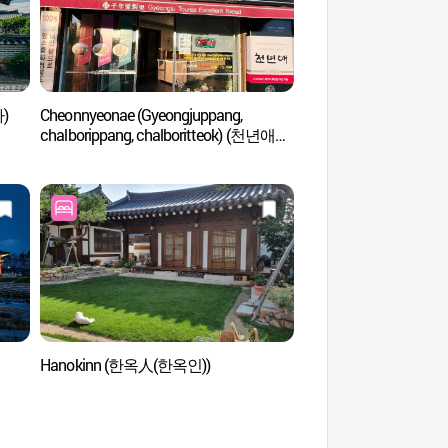
)
Cheonnyeonae (Gyeongjuppang,
Tumbas Reales Oreun
chalborippang, chalboritteok) (천년애
(경주 오릉)
경주빵 찰보리빵 찰보리떡)
Hanokinn (한옥人(한옥인))
Tumba Real del Rey 
Gyeongju (경주 내