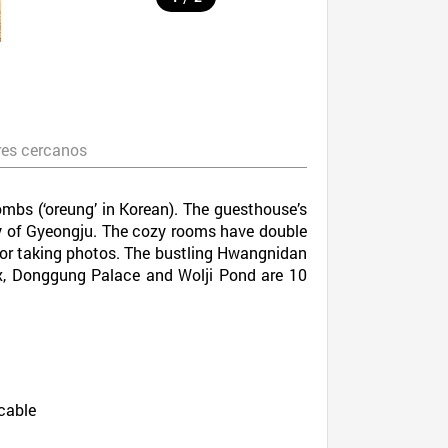
es cercanos
bs (‘oreung’ in Korean). The guesthouse’s
ty of Gyeongju. The cozy rooms have double
 for taking photos. The bustling Hwangnidan
x, Donggung Palace and Wolji Pond are 10
 cable