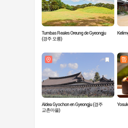
Tumbas Reales Oreung de Gyeongju
Keli
(경주 오릉)
Aldea Gyochon en Gyeongju (경주
Yosu
교촌마을)