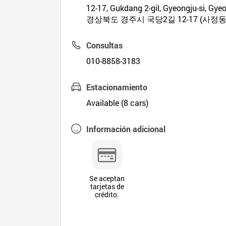
12-17, Gukdang 2-gil, Gyeongju-si, Gy
경상북도 경주시 국당2길 12-17 (사정동
Consultas
010-8858-3183
Estacionamiento
Available (8 cars)
Información adicional
Se aceptan
tarjetas de
crédito.