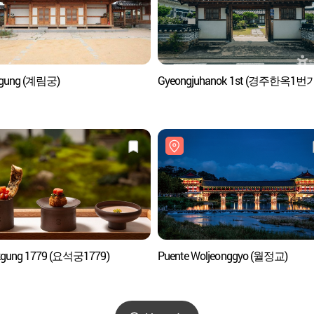
mgung (계림궁)
Gyeongjuhanok 1st (경주한옥1번가
kgung 1779 (요석궁1779)
Puente Woljeonggyo (월정교)