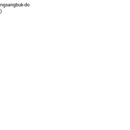
eongsangbuk-do
)