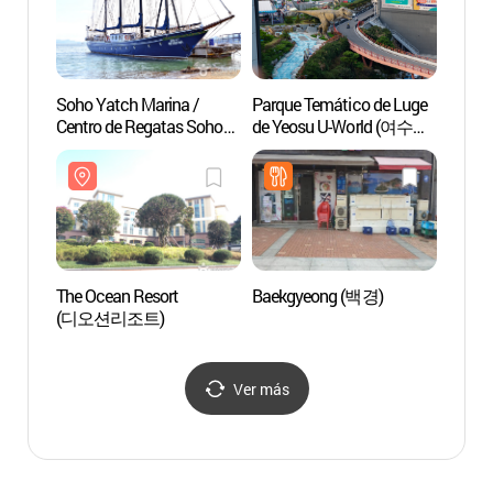
Soho Yatch Marina /
Parque Temático de Luge
Calle 
Centro de Regatas Soho
de Yeosu U-World (여수
de Bo
(소호요트마리나 /
유월드 루지 테마파크)
(봉산
소호요트경기장)
The Ocean Resort
Baekgyeong (백경)
Centro
(디오션리조트)
Seguri
Agenci
Salud
Corea
Ver más
(한
여수