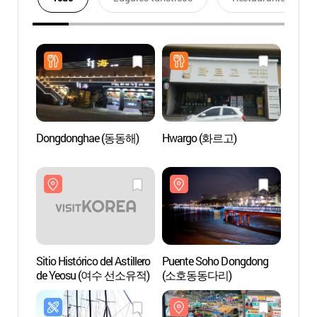
Dongdonghae (동동해)
Hwargo (화르고)
Sitio H
de Y
Sitio Histórico del Astillero
Puente Soho Dongdong
Parqu
de Yeosu (여수 선소유적)
(소호동동다리)
de Ye
유월드