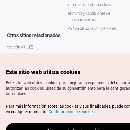
Información sobre cookies
Términos y condiciones de
ubicación personal
Política de ubicación personal
Otros sitios relacionados
Sobre la KTO
K-Mice
Este sitio web utiliza cookies
Este sitio web utiliza cookies para mejorar la experiencia del usuario
autorizar las cookies, usted da su consentimiento para la configura
las cookies.
Copyrights © Organización de Turismo de Corea. Todos los
Para más información sobre las cookies y sus finalidades, puede co
derechos reservados.
en cualquier momento:
Configuración de cookies
.
Para informes de errores y cuestiones relacionadas con el
sitio web, dirija sus consultas al correo
electrónico oficial:
spanish@knto.or.kr