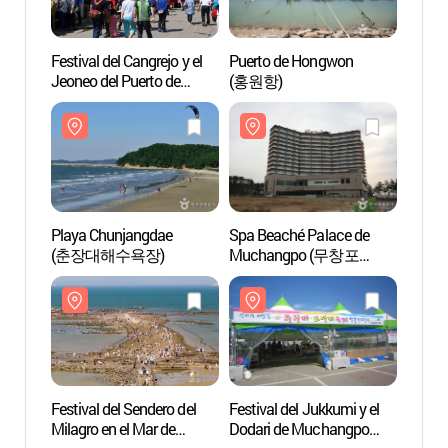
Festival del Cangrejo y el
Puerto de Hongwon
Playa
Jeoneo del Puerto de
(홍원항)
(춘장
Hongwon en Seocheon
(서천 홍원항 자연산 전어
꽃게 축제)
Playa Chunjangdae
Spa Beaché Palace de
Playa
(춘장대해수욕장)
Muchangpo (무창포
(무창
비체팰리스 스파)
Festival del Sendero del
Festival del Jukkumi y el
Puert
Milagro en el Mar de
Dodari de Muchangpo