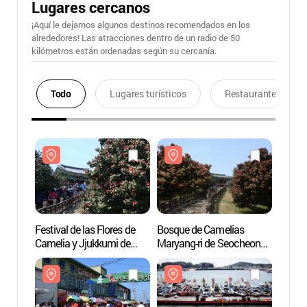
Lugares cercanos
¡Aquí le dejamos algunos destinos recomendados en los
alrededores! Las atracciones dentro de un radio de 50
kilómetros están ordenadas según su cercanía.
Todo
Lugares turísticos
Restaurantes
Festival de las Flores de
Bosque de Camelias
Bosqu
Camelia y Jjukkumi de
Maryang-ri de Seocheon
Marya
Seocheon (서천 동백꽃
(서천 마량리 동백나무 숲)
(서천
주꾸미 축제)