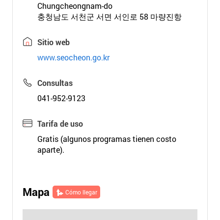
Chungcheongnam-do
충청남도 서천군 서면 서인로 58 마량진항
Sitio web
www.seocheon.go.kr
Consultas
041-952-9123
Tarifa de uso
Gratis (algunos programas tienen costo
aparte).
Mapa
Cómo llegar