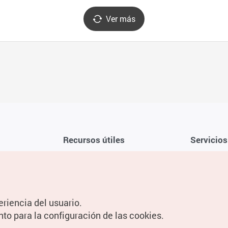
Ver más
Recursos útiles
Servicios
Aplicación móvil de la KTO
Términos y c
Teléfono de asistencia al viajero en
Preguntas f
Corea 1330
Política de 
eriencia del usuario.
Guías digitales
Configuraci
nto para la configuración de las cookies.
Información