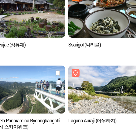
yujae (상유재)
Ssarigol (싸리골)
ela Panorámica Byeongbangchi
Laguna Auraji (아우라지)
치 스카이워크)