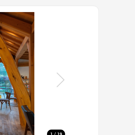
/
1
19