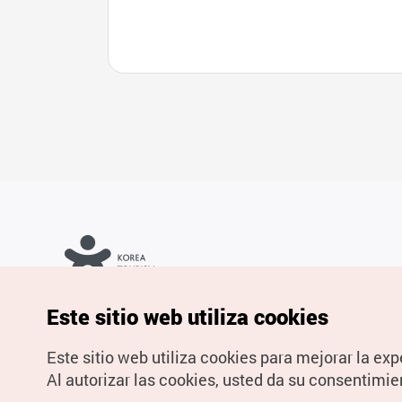
Copyrights © Organización de Turismo de Corea. Todos los
Este sitio web utiliza cookies
derechos reservados.
Para informes de errores y cuestiones relacionadas con el sitio
web, dirija sus consultas al correo
electrónico oficial:
spanish@knto.or.kr
Este sitio web utiliza cookies para mejorar la exp
Al autorizar las cookies, usted da su consentimie