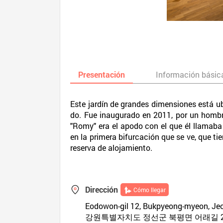
Presentación
Información básic
Este jardín de grandes dimensiones está 
do. Fue inaugurado en 2011, por un hombr
"Romy" era el apodo con el que él llama
en la primera bifurcación que se ve, que t
reserva de alojamiento.
Dirección
Cómo llegar
Eodowon-gil 12, Bukpyeong-myeon, J
강원특별자치도 정선군 북평면 어래길 