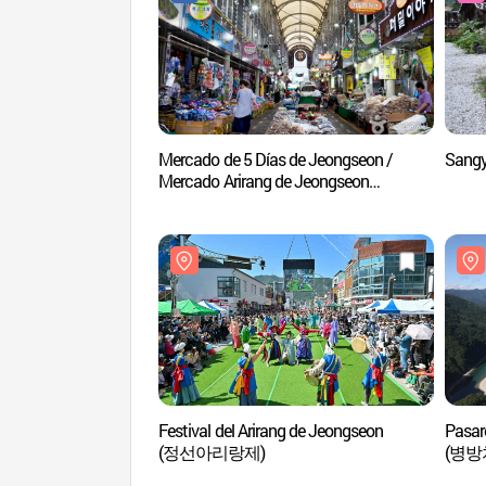
Mercado de 5 Días de Jeongseon /
Sang
Mercado Arirang de Jeongseon
(정선5일장 / 정선 아리랑시장 (2, 7일))
Festival del Arirang de Jeongseon
Pasar
(정선아리랑제)
(병방