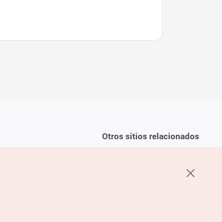
Otros sitios relacionados
Sobre la KTO
ondiciones del servicio
K-Mice
recuentes
privacidad
ón de cookies
 sobre cookies