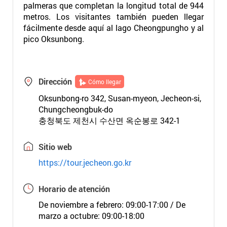
palmeras que completan la longitud total de 944
metros. Los visitantes también pueden llegar
fácilmente desde aquí al lago Cheongpungho y al
pico Oksunbong.
Dirección
Cómo llegar
Oksunbong-ro 342, Susan-myeon, Jecheon-si,
Chungcheongbuk-do
충청북도 제천시 수산면 옥순봉로 342-1
Sitio web
https://tour.jecheon.go.kr
Horario de atención
De noviembre a febrero: 09:00-17:00 / De
marzo a octubre: 09:00-18:00