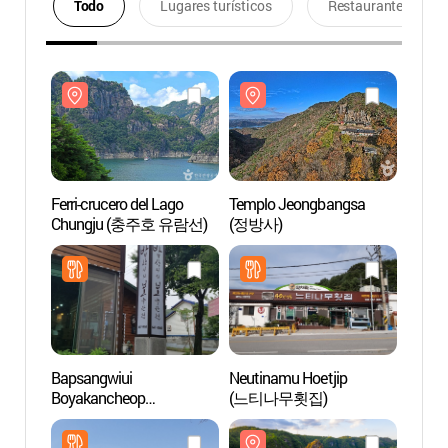
Todo
Lugares turísticos
Restaurantes
Ferri-crucero del Lago
Templo Jeongbangsa
Ferri-
Chungju (충주호 유람선)
(정방사)
Chun
Bapsangwiui
Neutinamu Hoetjip
Ocho 
Boyakancheop
(느티나무횟집)
(단양
Cheongpung
(밥상위의보약한첩 청풍)