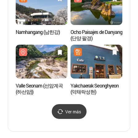
Namhangang (남한강)
Ocho Paisajes de Danyang
Parque
(단양 팔경)
Cultu
(청풍
Valle Seonam (선암계곡
Yakchaerak Seonghyeon
Fortal
(하선암))
(약채락성현)
Dany
Ver más