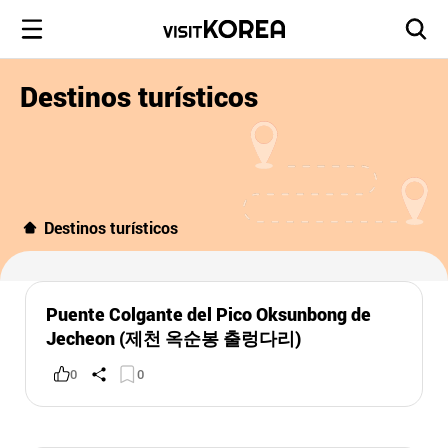
Destinos turísticos
Destinos turísticos
Puente Colgante del Pico Oksunbong de
Jecheon (제천 옥순봉 출렁다리)
0
0