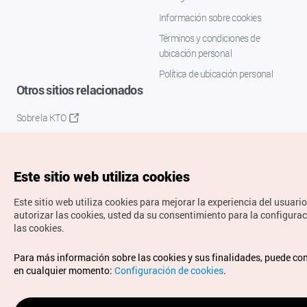
Información sobre cookies
Términos y condiciones de
ubicación personal
Política de ubicación personal
Otros sitios relacionados
Sobre la KTO
K-Mice
Este sitio web utiliza cookies
Este sitio web utiliza cookies para mejorar la experiencia del usuario
autorizar las cookies, usted da su consentimiento para la configura
las cookies.
Copyrights © Organización de Turismo de Corea. Todos los
Para más información sobre las cookies y sus finalidades, puede co
derechos reservados.
en cualquier momento:
Configuración de cookies
.
Para informes de errores y cuestiones relacionadas con el
sitio web, dirija sus consultas al correo
electrónico oficial: