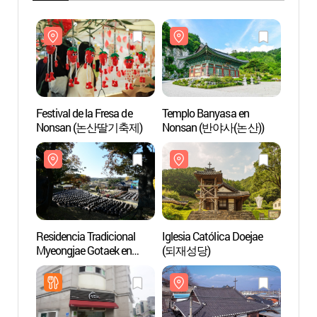
Festival de la Fresa de
Templo Banyasa en
Templ
Nonsan (논산딸기축제)
Nonsan (반야사(논산))
Nons
Residencia Tradicional
Iglesia Católica Doejae
Iglesi
Myeongjae Gotaek en
(되재성당)
(되재
Nonsan (논산명재고택)