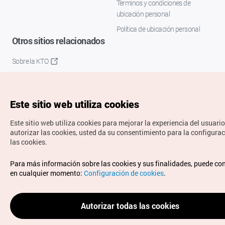
Términos y condiciones de
ubicación personal
Política de ubicación personal
Otros sitios relacionados
Sobre la KTO
K-Mice
Este sitio web utiliza cookies
Este sitio web utiliza cookies para mejorar la experiencia del usuario
autorizar las cookies, usted da su consentimiento para la configura
las cookies.
Copyrights © Organización de Turismo de Corea. Todos los
Para más información sobre las cookies y sus finalidades, puede co
derechos reservados.
en cualquier momento:
Configuración de cookies
.
Para informes de errores y cuestiones relacionadas con el
sitio web, dirija sus consultas al correo
electrónico oficial:
spanish@knto.or.kr
Autorizar todas las cookies