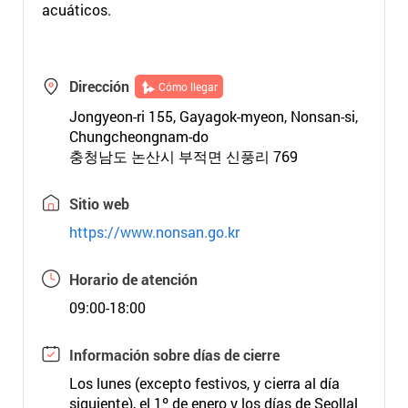
acuáticos.
Dirección
Cómo llegar
Jongyeon-ri 155, Gayagok-myeon, Nonsan-si,
Chungcheongnam-do
충청남도 논산시 부적면 신풍리 769
Sitio web
https://www.nonsan.go.kr
Horario de atención
09:00-18:00
Información sobre días de cierre
Los lunes (excepto festivos, y cierra al día
siguiente), el 1º de enero y los días de Seollal