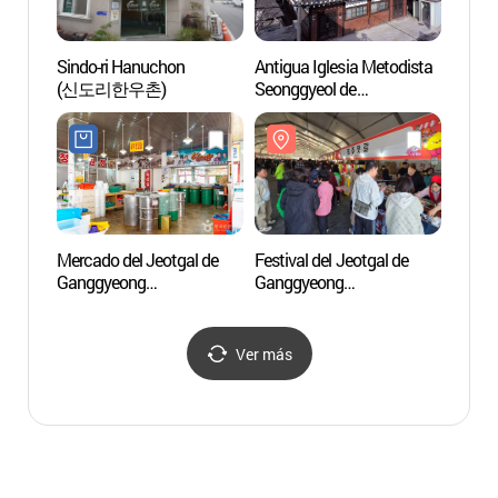
Sindo-ri Hanuchon
Antigua Iglesia Metodista
Templ
(신도리한우촌)
Seonggyeol de
Wanj
Ganggyeong (구
강경성결교회 예배당)
Mercado del Jeotgal de
Festival del Jeotgal de
Parque
Ganggyeong
Ganggyeong
Monte
(강경젓갈시장)
(강경젓갈축제)
(Jeon
(대둔
Ver más