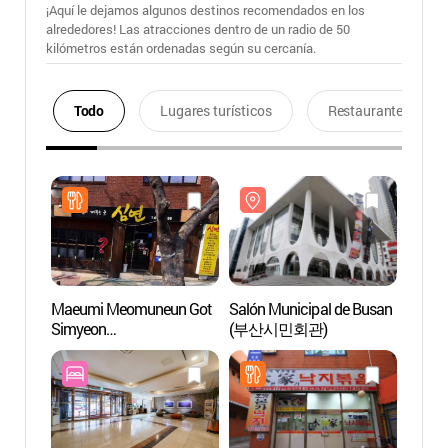
¡Aquí le dejamos algunos destinos recomendados en los
alrededores! Las atracciones dentro de un radio de 50
kilómetros están ordenadas según su cercanía.
Todo
Lugares turísticos
Restaurantes
Maeumi Meomuneun Got
Salón Municipal de Busan
Salón
Simyeon
(부산시민회관)
(부산
(마음이머무는곳심연)