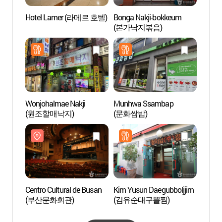
Hotel Lamer (라메르 호텔)
Bonga Nakji-bokkeum
Museo
(본가낙지볶음)
(부산
Wonjohalmae Nakji
Munhwa Ssambap
Parque
(원조할매낙지)
(문화쌈밥)
ONU 
Centro Cultural de Busan
Kim Yusun Daegubboljjim
Alde
(부산문화회관)
(김유순대구뽈찜)