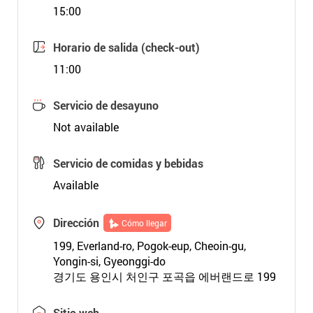
15:00
Horario de salida (check-out)
11:00
Servicio de desayuno
Not available
Servicio de comidas y bebidas
Available
Dirección
Cómo llegar
199, Everland-ro, Pogok-eup, Cheoin-gu,
Yongin-si, Gyeonggi-do
경기도 용인시 처인구 포곡읍 에버랜드로 199
Sitio web