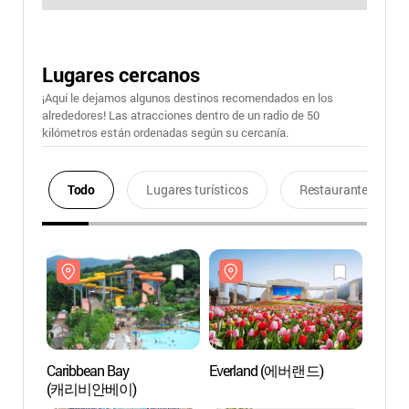
Lugares cercanos
¡Aquí le dejamos algunos destinos recomendados en los
alrededores! Las atracciones dentro de un radio de 50
kilómetros están ordenadas según su cercanía.
Todo
Lugares turísticos
Restaurantes
Caribbean Bay
Everland (에버랜드)
Carib
(캐리비안베이)
(캐리