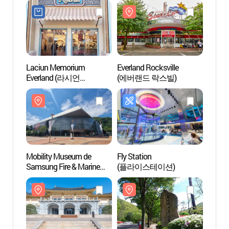
Laciun Memorium
Everland Rocksville
Everla
Everland (라시언
(에버랜드 락스빌)
(에버
메모리엄 에버랜드점)
Mobility Museum de
Fly Station
Galerí
Samsung Fire & Marine
(플라이스테이션)
(호암
Insurance (삼성화재
모빌리티뮤지엄)