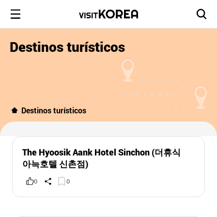
Destinos turísticos
Destinos turísticos
The Hyoosik Aank Hotel Sinchon (더휴식
아늑호텔 신촌점)
0
0