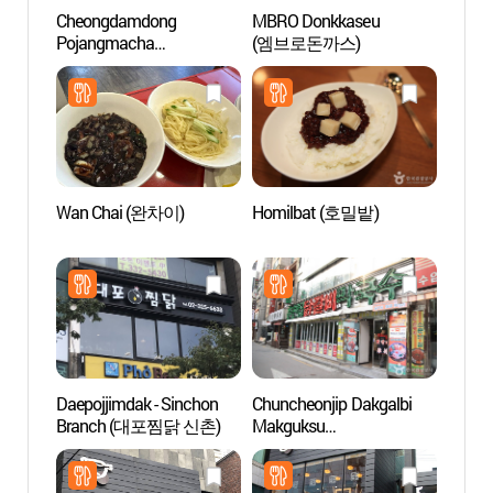
Cheongdamdong
MBRO Donkkaseu
Univer
Pojangmacha
(엠브로돈까스)
(연세
(청담동포장마차)
Wan Chai (완차이)
Homilbat (호밀밭)
Unive
Ewh
Daepojjimdak - Sinchon
Chuncheonjip Dakgalbi
Altern
Branch (대포찜닭 신촌)
Makguksu
(대안
(춘천집닭갈비막국수)