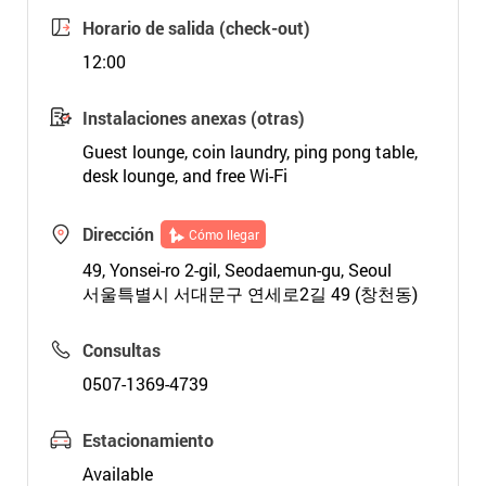
Horario de salida (check-out)
12:00
Instalaciones anexas (otras)
Guest lounge, coin laundry, ping pong table,
desk lounge, and free Wi-Fi
Dirección
Cómo llegar
49, Yonsei-ro 2-gil, Seodaemun-gu, Seoul
서울특별시 서대문구 연세로2길 49 (창천동)
Consultas
0507-1369-4739
Estacionamiento
Available