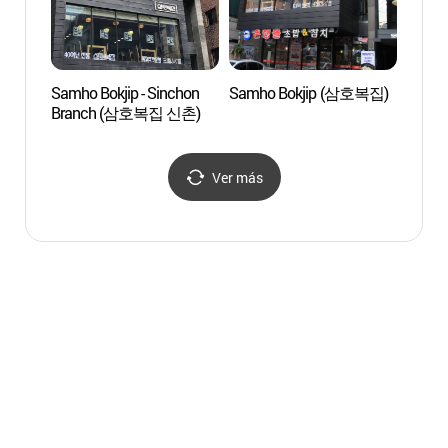
Samho Bokjip - Sinchon
Samho Bokjip (삼호복집)
Hong
Branch (삼호복집 신촌)
Ver más