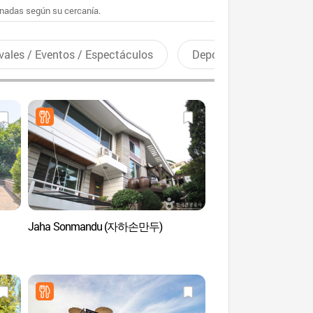
enadas según su cercanía.
vales / Eventos / Espectáculos
Deportes recreativos
Jaha Sonmandu (자하손만두)
Monte Bugaksan (