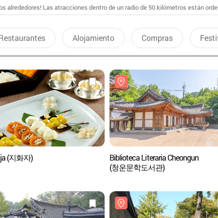
s alrededores! Las atracciones dentro de un radio de 50 kilómetros están ord
Restaurantes
Alojamiento
Compras
Festi
aja (지화자)
Biblioteca Literaria Cheongun
(청운문학도서관)