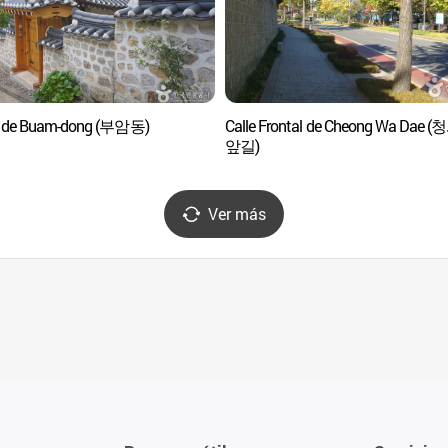
o de Buam-dong (부암동)
Calle Frontal de Cheong Wa Dae 
앞길)
Ver más