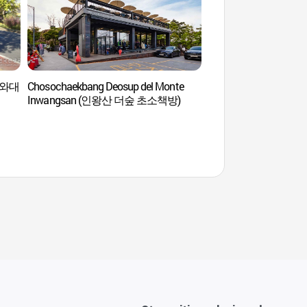
(청와대
Chosochaekbang Deosup del Monte
Calle Frontal de C
Inwangsan (인왕산 더숲 초소책방)
앞길)