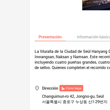
Presentación
Información básic
La Muralla de la Ciudad de Seúl Hanyang 
Inwangsan, Naksan y Namsan. Este recorrido
incluyendo cuatro puertas grandes, cuatro 
de sellos. Quienes completen el recorrido 
Dirección
Cómo llegar
Changuimun-ro 42, Jongno-gu, Seúl
서울특별시 종로구 누상동 산1-29번지