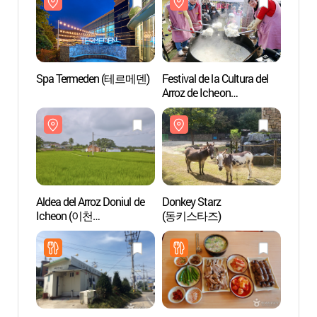
Spa Termeden (테르메덴)
Festival de la Cultura del
Spa 
Arroz de Icheon
(이천쌀문화축제)
Aldea del Arroz Doniul de
Donkey Starz
Donke
Icheon (이천
(동키스타즈)
(동키
도니울명품쌀
정보화마을)