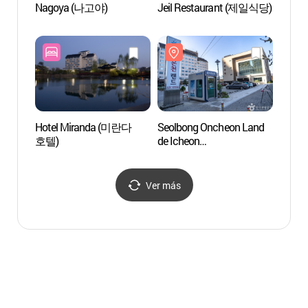
Nagoya (나고야)
Jeil Restaurant (제일식당)
Parqu
(설봉
Hotel Miranda (미란다
Seolbong Oncheon Land
Jardí
호텔)
de Icheon
(한택
(이천설봉온천랜드)
Ver más