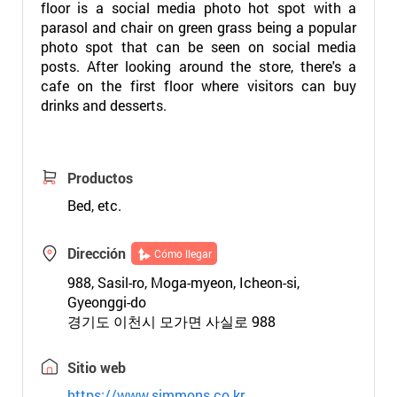
floor is a social media photo hot spot with a
parasol and chair on green grass being a popular
photo spot that can be seen on social media
posts. After looking around the store, there's a
cafe on the first floor where visitors can buy
drinks and desserts.
Productos
Bed, etc.
Dirección
Cómo llegar
988, Sasil-ro, Moga-myeon, Icheon-si,
Gyeonggi-do
경기도 이천시 모가면 사실로 988
Sitio web
https://www.simmons.co.kr