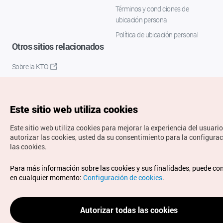
Términos y condiciones de
ubicación personal
Política de ubicación personal
Otros sitios relacionados
Sobre la KTO
K-Mice
Este sitio web utiliza cookies
Este sitio web utiliza cookies para mejorar la experiencia del usuario
autorizar las cookies, usted da su consentimiento para la configura
las cookies.
Copyrights © Organización de Turismo de Corea. Todos los
Para más información sobre las cookies y sus finalidades, puede co
derechos reservados.
en cualquier momento:
Configuración de cookies
.
Para informes de errores y cuestiones relacionadas con el
sitio web, dirija sus consultas al correo
electrónico oficial:
spanish@knto.or.kr
Autorizar todas las cookies