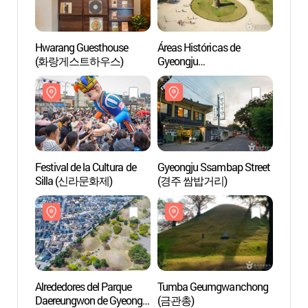
Hwarang Guesthouse
Áreas Históricas de
Alrede
(화랑게스트하우스)
Gyeongju
Daere
(경주역사유적지구)
(경주
[Patrimonio Cultural de la
Humanidad de la Unesco]
Festival de la Cultura de
Gyeongju Ssambap Street
Tumb
Silla (신라문화제)
(경주 쌈밥거리)
(Parq
(천마
Alrededores del Parque
Tumba Geumgwanchong
Observ
Daereungwon de Gyeongju
(금관총)
Cheom