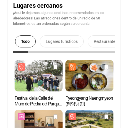
Lugares cercanos
¡Aquí le dejamos algunos destinos recomendados en los
alrededores! Las atracciones dentro de un radio de 50
kilómetros están ordenadas según su cercanía.
Todo
Lugares turísticos
Restaurantes
Festival de la Calle del
Pyeongyang Naengmyeon
Áreas 
Muro de Piedra del Parque
(평양냉면)
Gyeon
Daereungwon en Gyeongju
(경주
(경주 대릉원돌담길 축제)
[Patri
Human