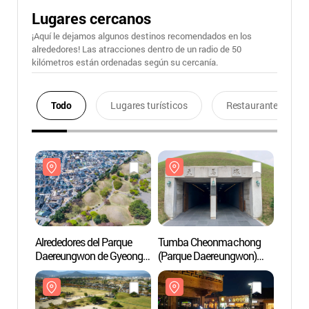
Lugares cercanos
¡Aquí le dejamos algunos destinos recomendados en los
alrededores! Las atracciones dentro de un radio de 50
kilómetros están ordenadas según su cercanía.
Todo
Lugares turísticos
Restaurantes
Alrededores del Parque
Tumba Cheonmachong
Alrede
Daereungwon de Gyeongju
(Parque Daereungwon)
Daere
(경주 대릉원 일원)
(천마총(대릉원))
(경주