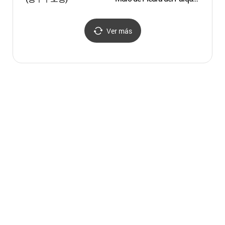
Daereungwon en Gyeongju
내물왕
(경주 대릉원돌담길 축제)
Ver más