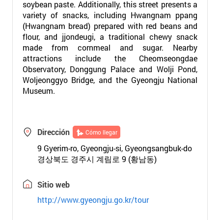
soybean paste. Additionally, this street presents a
variety of snacks, including Hwangnam ppang
(Hwangnam bread) prepared with red beans and
flour, and jjondeugi, a traditional chewy snack
made from cornmeal and sugar. Nearby
attractions include the Cheomseongdae
Observatory, Donggung Palace and Wolji Pond,
Woljeonggyo Bridge, and the Gyeongju National
Museum.
Dirección
Cómo llegar
9 Gyerim-ro, Gyeongju-si, Gyeongsangbuk-do
경상북도 경주시 계림로 9 (황남동)
Sitio web
http://www.gyeongju.go.kr/tour