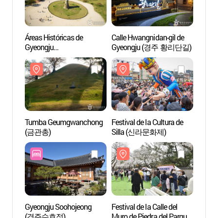
Áreas Históricas de
Calle Hwangnidan-gil de
Áreas 
Gyeongju
Gyeongju (경주 황리단길)
Gyeon
(경주역사유적지구)
(경주
[Patrimonio Cultural de la
[Patri
Humanidad de la Unesco]
Human
Tumba Geumgwanchong
Festival de la Cultura de
Tumb
(금관총)
Silla (신라문화제)
(금관
Gyeongju Soohojeong
Festival de la Calle del
Tumba
(경주수호정)
Muro de Piedra del Parque
Naemu