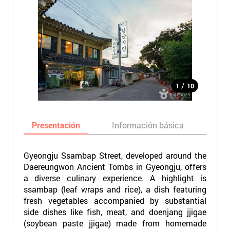
/
1
10
Presentación
Información básica
Ma
Gyeongju Ssambap Street, developed around the
Daereungwon Ancient Tombs in Gyeongju, offers
a diverse culinary experience. A highlight is
ssambap (leaf wraps and rice), a dish featuring
fresh vegetables accompanied by substantial
side dishes like fish, meat, and doenjang jjigae
(soybean paste jjigae) made from homemade