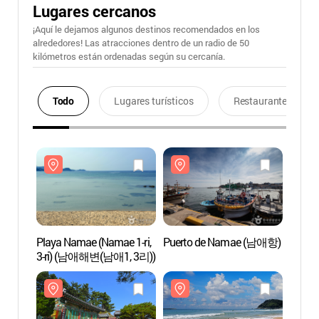
Lugares cercanos
¡Aquí le dejamos algunos destinos recomendados en los
alrededores! Las atracciones dentro de un radio de 50
kilómetros están ordenadas según su cercanía.
Todo
Lugares turísticos
Restaurantes
Playa Namae (Namae 1-ri,
Puerto de Namae (남애항)
Playa 
3-ri) (남애해변(남애1, 3리))
3-ri)