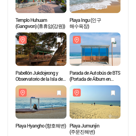
Templo Huhuam
Playa Ingu (인구
Templ
(Gangwon) (휴휴암(강원))
해수욕장)
(Gan
Pabellón Jukdojeong y
Parada de Autobús de BTS
Pabell
Observatorio de la Isla de
(Portada de Álbum en
Observ
Jukdo (죽도정&죽도
Jumunjin) (주문진읍 BTS
Jukd
전망대)
앨범사진 촬영지
전망대
(버스정류장))
Playa Hyangho (향호해변)
Playa Jumunjin
Play
(주문진해변)