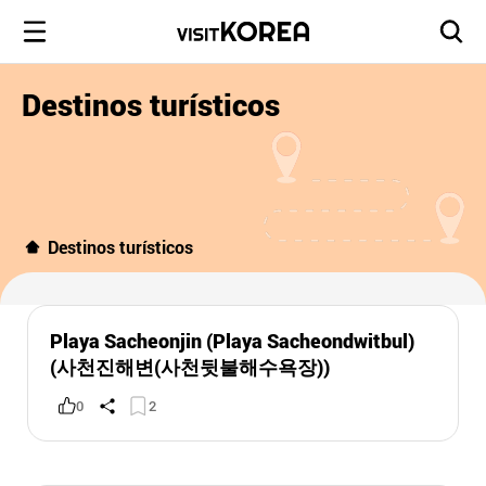
Destinos turísticos
Destinos turísticos
Playa Sacheonjin (Playa Sacheondwitbul)
(사천진해변(사천뒷불해수욕장))
0
2