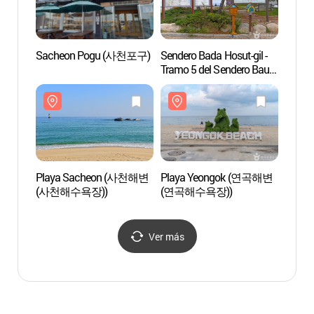
Sacheon Pogu (사천포구)
Sendero Bada Hosut-gil -
Lago 
Tramo 5 del Sendero Bau-
de Ave
gil de Gangneung ([강릉
(경포
바우길 5구간] 바다
호숫길)
Playa Sacheon (사천해변
Playa Yeongok (연곡해변
Playa
(사천해수욕장))
(연곡해수욕장))
Ver más