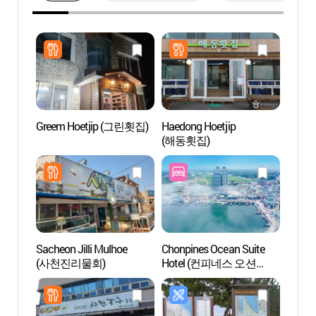
Greem Hoetjip (그린횟집)
Haedong Hoetjip
Play
(해동횟집)
(사천
Sacheon Jilli Mulhoe
Chonpines Ocean Suite
Playa 
(사천진리물회)
Hotel (컨피네스 오션
(사근
스위트 호텔)
(사근