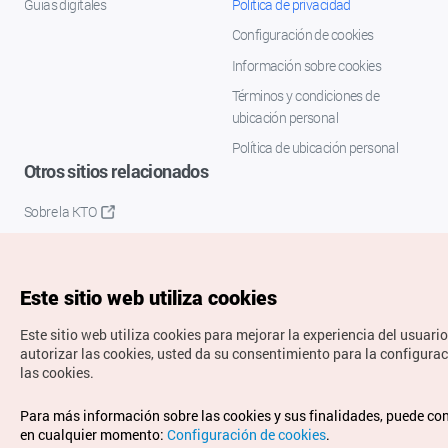
Guías digitales
Política de privacidad
Configuración de cookies
Información sobre cookies
Términos y condiciones de
ubicación personal
Política de ubicación personal
Otros sitios relacionados
Sobre la KTO
K-Mice
Este sitio web utiliza cookies
Este sitio web utiliza cookies para mejorar la experiencia del usuario
autorizar las cookies, usted da su consentimiento para la configura
las cookies.
Copyrights © Organización de Turismo de Corea. Todos los
Para más información sobre las cookies y sus finalidades, puede co
derechos reservados.
en cualquier momento:
Configuración de cookies
.