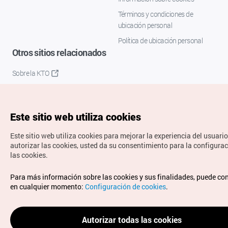
Términos y condiciones de
ubicación personal
Política de ubicación personal
Otros sitios relacionados
Sobre la KTO
K-Mice
Este sitio web utiliza cookies
Este sitio web utiliza cookies para mejorar la experiencia del usuario
autorizar las cookies, usted da su consentimiento para la configura
las cookies.
Copyrights © Organización de Turismo de Corea. Todos los
Para más información sobre las cookies y sus finalidades, puede co
derechos reservados.
en cualquier momento:
Configuración de cookies
.
Para informes de errores y cuestiones relacionadas con el
sitio web, dirija sus consultas al correo
electrónico oficial:
spanish@knto.or.kr
Autorizar todas las cookies