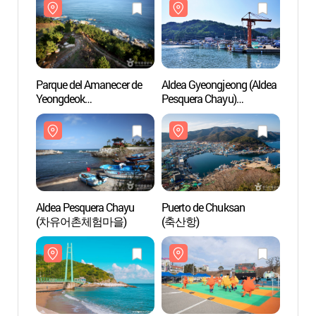
Parque del Amanecer de
Aldea Gyeongjeong (Aldea
Parqu
Yeongdeok
Pesquera Chayu)
Yeong
(영덕해맞이공원)
(경정마을
(영덕
(차유어촌체험마을))
Aldea Pesquera Chayu
Puerto de Chuksan
Aldea
(차유어촌체험마을)
(축산항)
(차유