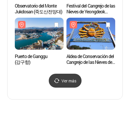
Observatorio del Monte
Festival del Cangrejo de las
Observ
Jukdosan (죽도산전망대)
Nieves de Yeongdeok
Jukd
(영덕대게축제)
Puerto de Ganggu
Aldea de Conservación del
Aldea 
(강구항)
Cangrejo de las Nieves de
Cangre
Yeongdeok
Yeong
(영덕대게보존마을)
(영덕
Ver más