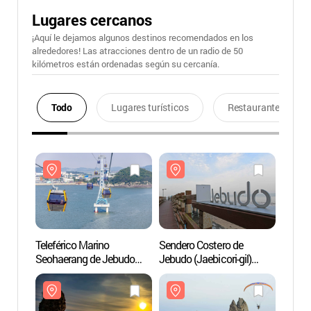
Lugares cercanos
¡Aquí le dejamos algunos destinos recomendados en los
alrededores! Las atracciones dentro de un radio de 50
kilómetros están ordenadas según su cercanía.
Todo
Lugares turísticos
Restaurantes
Teleférico Marino
Sendero Costero de
Telefé
Seohaerang de Jebudo
Jebudo (Jaebicori-gil)
Seoha
(서해랑 제부도
(제부도 해안산책로
(서해
해상케이블카)
(제비꼬리길))
해상케