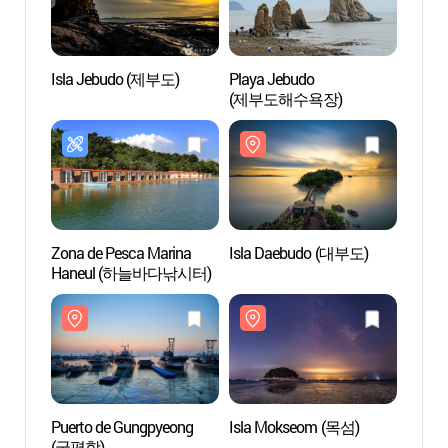
Isla Jebudo (제부도)
Playa Jebudo
Isla 
(제부도해수욕장)
Zona de Pesca Marina
Isla Daebudo (대부도)
Isla 
Haneul (하늘바다낚시터)
Puerto de Gungpyeong
Isla Mokseom (목섬)
Isla 
(궁평항)