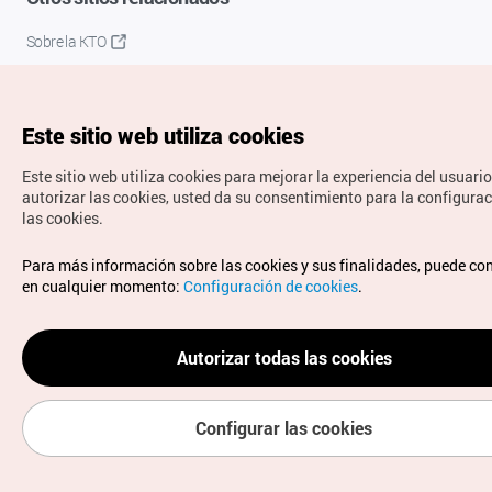
Sobre la KTO
K-Mice
Este sitio web utiliza cookies
Este sitio web utiliza cookies para mejorar la experiencia del usuario
autorizar las cookies, usted da su consentimiento para la configura
las cookies.
Copyrights © Organización de Turismo de Corea. Todos los
Para más información sobre las cookies y sus finalidades, puede co
derechos reservados.
en cualquier momento:
Configuración de cookies
.
Para informes de errores y cuestiones relacionadas con el
sitio web, dirija sus consultas al correo
electrónico oficial:
spanish@knto.or.kr
Autorizar todas las cookies
Configurar las cookies