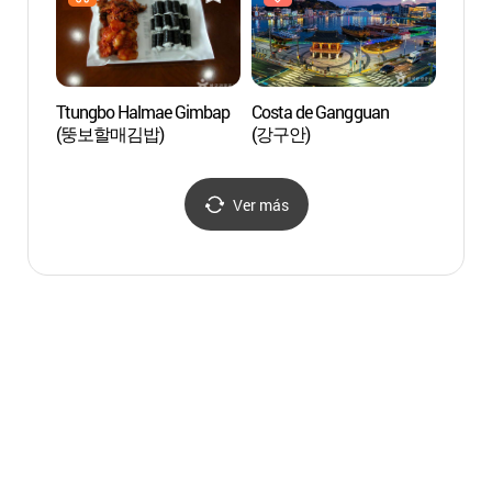
Ttungbo Halmae Gimbap
Costa de Gangguan
Bosqu
(뚱보할매김밥)
(강구안)
Tongy
(통영
Ver más