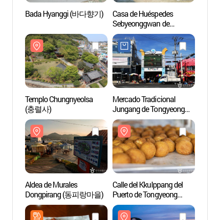
Bada Hyanggi (바다향기)
Casa de Huéspedes
Casa 
Sebyeonggwan de
Sebye
Tongyeong (통영 세병관)
Tong
Templo Chungnyeolsa
Mercado Tradicional
Aldea 
(충렬사)
Jungang de Tongyeong
Dong
(통영중앙전통시장)
Aldea de Murales
Calle del Kkulppang del
Costa
Dongpirang (동피랑마을)
Puerto de Tongyeong
(강구
(통영항 꿀빵거리)