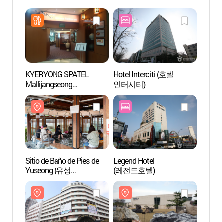
KYERYONG SPATEL
Hotel Interciti (호텔
Sitio 
Mallijangseong
인터시티)
Yuse
(계룡스파텔 만리장성)
족욕체
Sitio de Baño de Pies de
Legend Hotel
Museo
Yuseong (유성
(레전드호텔)
(지질
족욕체험장)