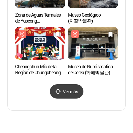
Zona de Aguas Termales
Museo Geológico
Observ
de Yuseong
(지질박물관)
(대전
(유성온천지구)
Cheongchun Mic de la
Museo de Numismática
Parque
Región de Chungcheong
de Corea (화폐박물관)
Cienci
(문화가 있는 날
(대전
청춘마이크 충청권)
Ver más