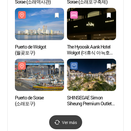
Sorae (소래역사관)
Sorae (소래포구축제)
(소래
Puerto de Wolgot
The Hyoosik Aank Hotel
Parque
(월곶포구)
Wolgot (더휴식 아늑호텔
de Si
월곶점)
갯골생
Puerto de Sorae
SHINSEGAE Simon
Isla 
(소래포구)
Siheung Premium Outlets
(신세계사이먼 시흥
프리미엄 아울렛)
Ver más