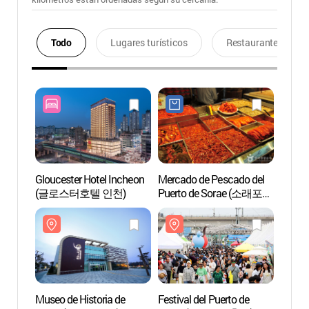
Todo
Lugares turísticos
Restaurantes
Gloucester Hotel Incheon
Mercado de Pescado del
Museo 
(글로스터호텔 인천)
Puerto de Sorae (소래포구
Sora
종합어시장)
Museo de Historia de
Festival del Puerto de
Puerto