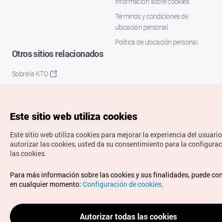
Información sobre cookies
Términos y condiciones de
ubicación personal
Política de ubicación personal
Otros sitios relacionados
Sobre la KTO
K-Mice
Este sitio web utiliza cookies
Este sitio web utiliza cookies para mejorar la experiencia del usuario
autorizar las cookies, usted da su consentimiento para la configura
las cookies.
Copyrights © Organización de Turismo de Corea. Todos los
Para más información sobre las cookies y sus finalidades, puede co
derechos reservados.
en cualquier momento:
Configuración de cookies
.
Para informes de errores y cuestiones relacionadas con el
sitio web, dirija sus consultas al correo
electrónico oficial:
spanish@knto.or.kr
Autorizar todas las cookies