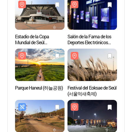
Estadio de la Copa
Salón de la Fama de los
Estadi
Mundial de Seúl
Deportes Electrónicos
Mundia
(서울월드컵경기장)
(e스포츠 명예의 전당)
(서울
Parque Haneul (하늘공원)
Festival del Eoksae de Seúl
Parq
(서울억새축제)