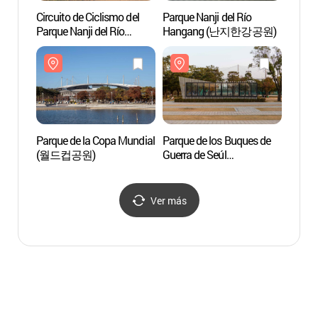
Circuito de Ciclismo del
Parque Nanji del Río
Parque
Parque Nanji del Río
Hangang (난지한강공원)
(월드
Hangang (난지한강공원
MTB코스장)
Parque de la Copa Mundial
Parque de los Buques de
Parqu
(월드컵공원)
Guerra de Seúl
Hang
(서울함공원)
Ver más