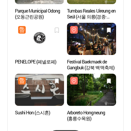
Parque Municipal Odong
Tumbas Reales Uireung en
Parqu
(오동근린공원)
Seúl (서울 의릉(경종·
(오동
선의왕후)) [Patrimonio
Cultural de la Humanidad
de la Unesco]
PENELOPE (페넬로페)
Festival Baekmaek de
Arbor
Gangbuk (강북 백맥축제)
(홍릉
Sushi Hon (스시혼)
Arboreto Hongneung
Museo 
(홍릉수목원)
[SeM
북서울