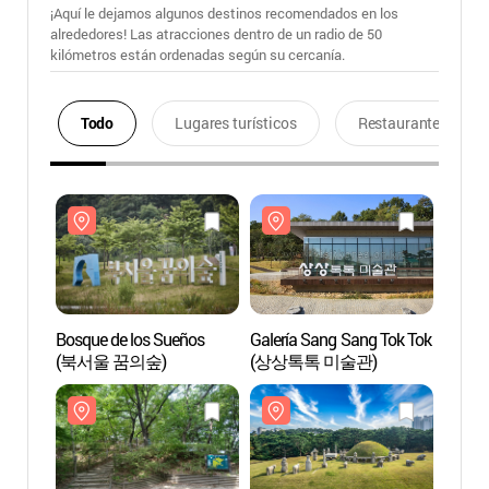
¡Aquí le dejamos algunos destinos recomendados en los
alrededores! Las atracciones dentro de un radio de 50
kilómetros están ordenadas según su cercanía.
Todo
Lugares turísticos
Restaurantes
Bosque de los Sueños
Galería Sang Sang Tok Tok
Bosqu
(북서울 꿈의숲)
(상상톡톡 미술관)
(북서