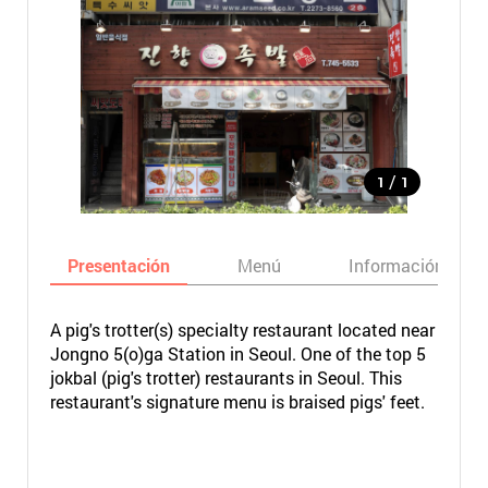
/
1
1
Presentación
Menú
Información bási
A pig's trotter(s) specialty restaurant located near
Jongno 5(o)ga Station in Seoul. One of the top 5
jokbal (pig's trotter) restaurants in Seoul. This
restaurant's signature menu is braised pigs' feet.