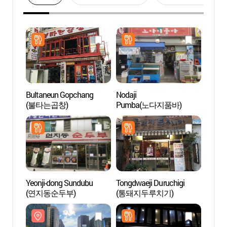
Bultaneun Gopchang
Nodaji
Arroy
(불타는곱창)
Pumba(노다지품바)
(청계
Yeonji-dong Sundubu
Tongdwaeji Duruchigi
Puert
(연지동순두부)
(통돼지두루치기)
(Don