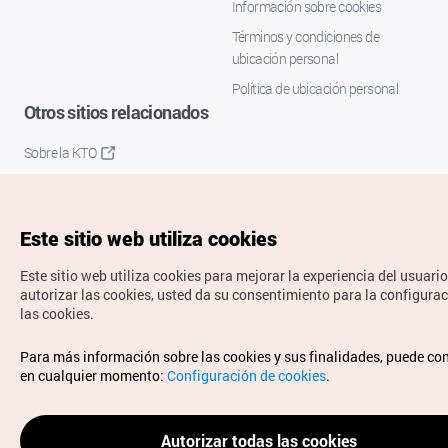
Información sobre cookies
Términos y condiciones de
ubicación personal
Política de ubicación personal
Otros sitios relacionados
Sobre la KTO
K-Mice
Este sitio web utiliza cookies
Este sitio web utiliza cookies para mejorar la experiencia del usuario
autorizar las cookies, usted da su consentimiento para la configura
las cookies.
Copyrights © Organización de Turismo de Corea. Todos los
Para más información sobre las cookies y sus finalidades, puede co
derechos reservados.
en cualquier momento:
Configuración de cookies
.
Para informes de errores y cuestiones relacionadas con el
sitio web, dirija sus consultas al correo
electrónico oficial:
spanish@knto.or.kr
Autorizar todas las cookies