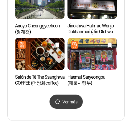
Arroyo Cheonggyecheon
Jinokhwa Halmae Wonjo
Parque
(청계천)
Dakhanmari (Jin Ok-hwa
Cultu
Original Chicken
(동대
Restaurant)
(진옥화할매원조닭한마
리)
Salón de Té The Ssanghwa
Haemul Saryeongbu
Calle S
COFFEE (더쌍화coffee)
(해물사령부)
(서순
Ver más