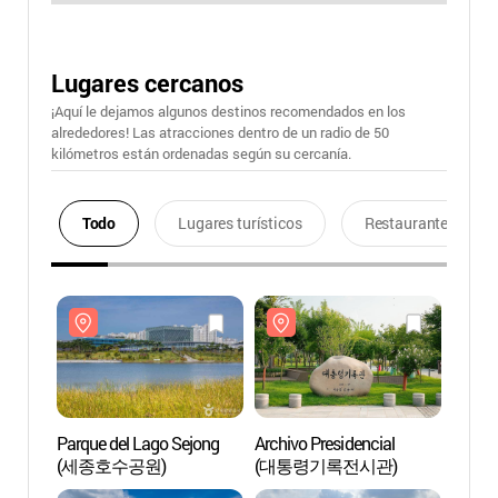
Lugares cercanos
¡Aquí le dejamos algunos destinos recomendados en los
alrededores! Las atracciones dentro de un radio de 50
kilómetros están ordenadas según su cercanía.
Todo
Lugares turísticos
Restaurantes
Parque del Lago Sejong
Archivo Presidencial
Parque
(세종호수공원)
(대통령기록전시관)
(세종