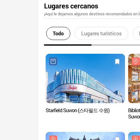
Lugares cercanos
¡Aquí le dejamos algunos destinos recomendados en lo
Todo
Lugares turísticos
Starfield Suwon (스타필드 수원)
Biblio
Suw
스타