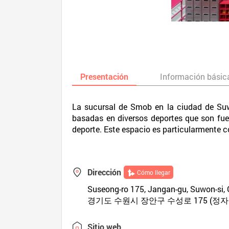
Presentación
Información básic
La sucursal de Smob en la ciudad de Suw
basadas en diversos deportes que son fuen
deporte. Este espacio es particularmente co
Dirección
Cómo llegar
Suseong-ro 175, Jangan-gu, Suwon-si,
경기도 수원시 장안구 수성로 175 (정자
Sitio web