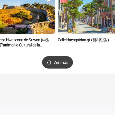
leza Hwaseong de Suwon (수원
Calle Haengnidan-gil (행리단길)
Patrimonio Cultural de la
idad de la Unesco]
Ver más