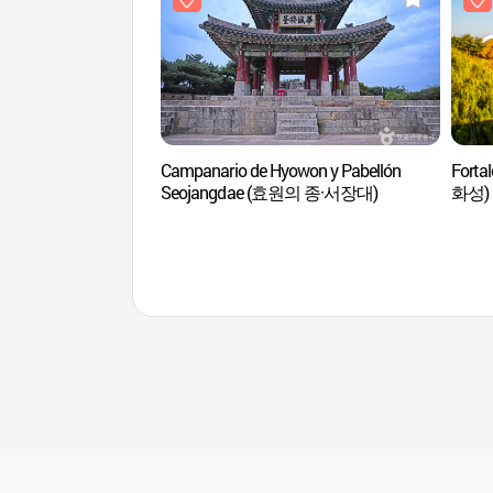
Campanario de Hyowon y Pabellón
Forta
Seojangdae (효원의 종·서장대)
화성) [
Human