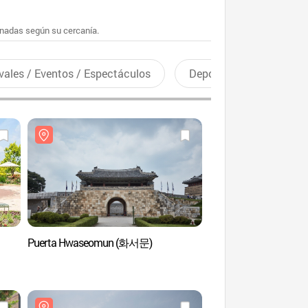
enadas según su cercanía.
vales / Eventos / Espectáculos
Deportes recreativos
Puerta Hwaseomun (화서문)
Biblioteca Byeolmadan
Suwon (별마당 도서
스타필드수원점)