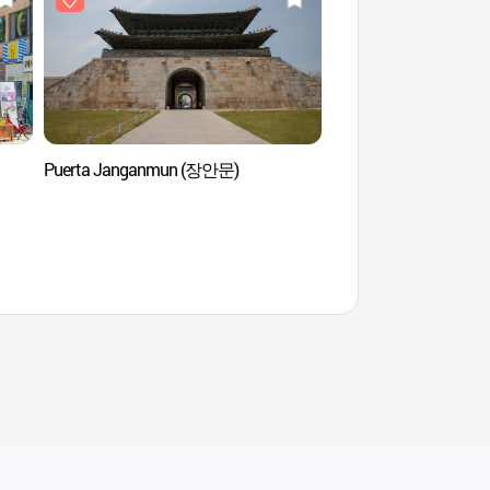
Puerta Janganmun (장안문)
Fortaleza Hwaseong
화성) [Patrimonio Cultu
Humanidad de la Une