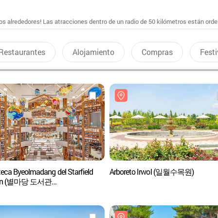
s alrededores! Las atracciones dentro de un radio de 50 kilómetros están ord
Restaurantes
Alojamiento
Compras
Festi
teca Byeolmadang del Starfield
Arboreto Irwol (일월수목원)
on (별마당 도서관
필드수원점)