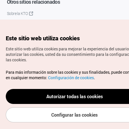
Otros sitios relacionados
Sobre la KTO
K-Mice
Este sitio web utiliza cookies
Este sitio web utiliza cookies para mejorar la experiencia del usuario
autorizar las cookies, usted da su consentimiento para la configura
las cookies.
Copyrights © Organización de Turismo de Corea. Todos los
Para más información sobre las cookies y sus finalidades, puede co
derechos reservados.
en cualquier momento:
Configuración de cookies
.
Para informes de errores y cuestiones relacionadas con el
sitio web, dirija sus consultas al correo
electrónico oficial:
spanish@knto.or.kr
Autorizar todas las cookies
Configurar las cookies