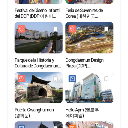
Festival de Diseño Infantil
Feria de Suvenires de
Parque
del DDP (DDP 어린이
Corea (대한민국
Cultu
디자인 페스티벌)
관광기념품 박람회)
(동대
Parque de la Historia y
Dongdaemun Design
Puert
Cultura de Dongdaemun
Plaza (DDP)
(광희
(동대문역사문화공원)
(동대문디자인플라자
(DDP))
Puerta Gwanghuimun
Hello Apm (헬로우
Puert
(광희문)
에이피엠)
(Don