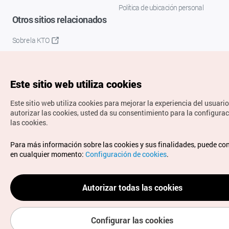
Política de ubicación personal
Otros sitios relacionados
Sobre la KTO
K-Mice
Este sitio web utiliza cookies
Este sitio web utiliza cookies para mejorar la experiencia del usuario
autorizar las cookies, usted da su consentimiento para la configura
las cookies.
Copyrights © Organización de Turismo de Corea. Todos los
Para más información sobre las cookies y sus finalidades, puede co
derechos reservados.
en cualquier momento:
Configuración de cookies
.
Para informes de errores y cuestiones relacionadas con el
sitio web, dirija sus consultas al correo
electrónico oficial:
spanish@knto.or.kr
Autorizar todas las cookies
Configurar las cookies