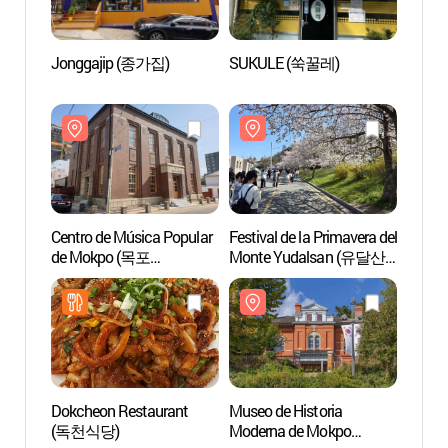
Jonggajip (종가집)
SUKULE (쑥꿀레)
Centro
de M
대중음
Centro de Música Popular
Festival de la Primavera del
Pico 
de Mokpo (목포
Monte Yudalsan (유달산
대중음악의 전당)
봄축제)
Dokcheon Restaurant
Museo de Historia
Parque
(독천식당)
Moderna de Mokpo
Mont