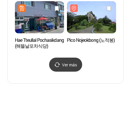
(Pabellón 1)
조각공
(목포근대역사관 1관)
Hae Tteullal Pochasikdang
Pico Nojeokbong (노적봉)
Super
(해뜰날포차식당)
(연희
Ver más