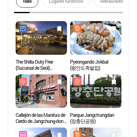
Todo
Lugares turísticos
Restaurantes
The Shilla Duty Free
Pyeongando Jokbal
Callej
(Sucursal de Seúl)
(평안도족발집)
Cerdo
(신라면세점 (서울점))
(장충
Callejón de las Manitas de
Parque Jangchungdan
Destil
Cerdo de Jangchung-dong
(장충단공원)
(춘풍
(장충동 족발 골목)