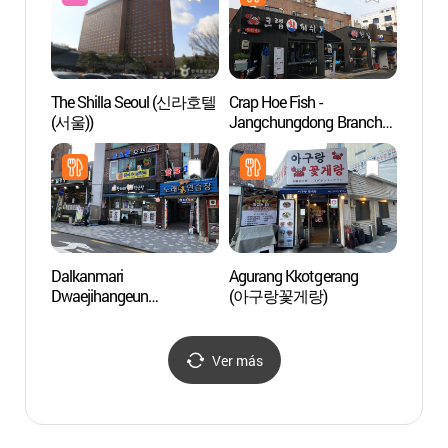
The Shilla Seoul (신라호텔
Crap Hoe Fish -
Teatro
(서울))
Jangchungdong Branch
(국립
(크랩회피쉬 장충동)
Dalkanmari
Agurang Kkotgerang
Parque
Dwaejihangeun
(아구랑꽃게랑)
Cultu
(닭한마리돼지한근)
(동대
Ver más