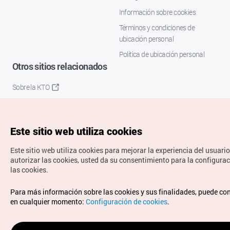
Información sobre cookies
Términos y condiciones de
ubicación personal
Política de ubicación personal
Otros sitios relacionados
Sobre la KTO
K-Mice
Este sitio web utiliza cookies
Este sitio web utiliza cookies para mejorar la experiencia del usuario
autorizar las cookies, usted da su consentimiento para la configura
las cookies.
Copyrights © Organización de Turismo de Corea. Todos los
Para más información sobre las cookies y sus finalidades, puede co
derechos reservados.
en cualquier momento:
Configuración de cookies
.
Para informes de errores y cuestiones relacionadas con el
sitio web, dirija sus consultas al correo
electrónico oficial: