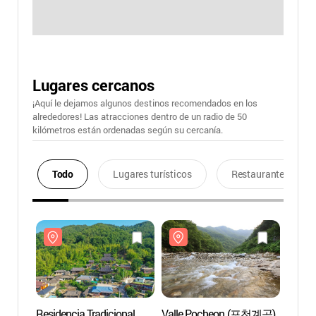
Lugares cercanos
¡Aquí le dejamos algunos destinos recomendados en los
alrededores! Las atracciones dentro de un radio de 50
kilómetros están ordenadas según su cercanía.
Todo
Lugares turísticos
Restaurantes
Residencia Tradicional
Valle Pocheon (포천계곡)
Reside