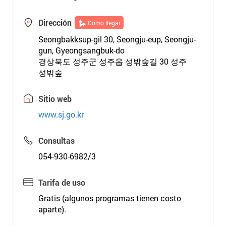
Dirección
Cómo llegar
Seongbakksup-gil 30, Seongju-eup, Seongju-
gun, Gyeongsangbuk-do
경상북도 성주군 성주읍 성밖숲길 30 성주
성밖숲
Sitio web
www.sj.go.kr
Consultas
054-930-6982/3
Tarifa de uso
Gratis (algunos programas tienen costo
aparte).