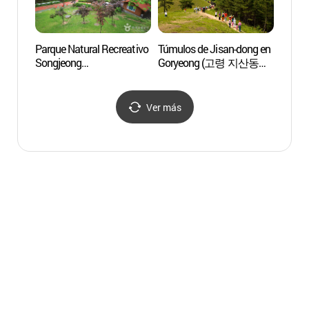
Parque Natural Recreativo
Túmulos de Jisan-dong en
Túmul
Songjeong
Goryeong (고령 지산동
Gory
(송정자연휴양림)
고분군)
고분군
Ver más