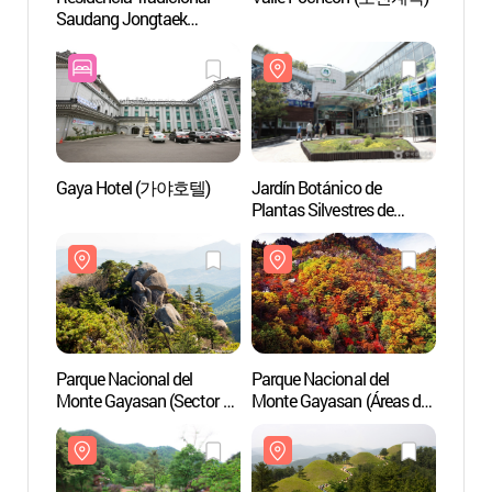
Saudang Jongtaek
Sauda
(사우당 종택)
(사우
Gaya Hotel (가야호텔)
Jardín Botánico de
Jardín
Plantas Silvestres de
Planta
Gayasan (가야산
Gaya
야생화식물원)
야생화
Parque Nacional del
Parque Nacional del
Parque
Monte Gayasan (Sector de
Monte Gayasan (Áreas de
Monte
Baegun-dong)
Hongnyu-dong y
Hongn
(가야산국립공원(백운동
Cheongnyang-dong)
Cheon
지구))
(가야산국립공원(홍류동,
(가야
청량동지구))
청량동