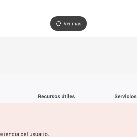
Ver más
Recursos útiles
Servicios
Aplicación móvil de la KTO
Términos y c
Teléfono de asistencia al viajero en
Preguntas f
Corea 1330
Política de 
eriencia del usuario.
Guías digitales