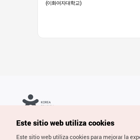
(이화여자대학교)
Copyrights © Organización de Turismo de Corea. Todos los
Este sitio web utiliza cookies
derechos reservados.
Para informes de errores y cuestiones relacionadas con el sitio
web, dirija sus consultas al correo
electrónico oficial:
spanish@knto.or.kr
Este sitio web utiliza cookies para mejorar la exp