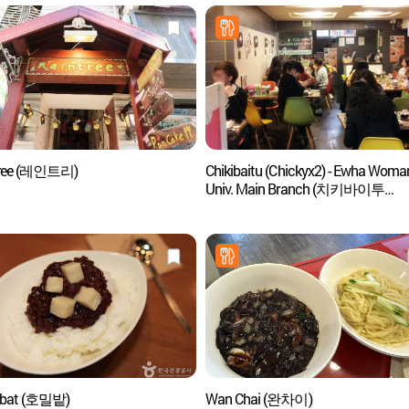
tree (레인트리)
Chikibaitu (Chickyx2) - Ewha Woma
Univ. Main Branch (치키바이투
(이대본점))
lbat (호밀밭)
Wan Chai (완차이)