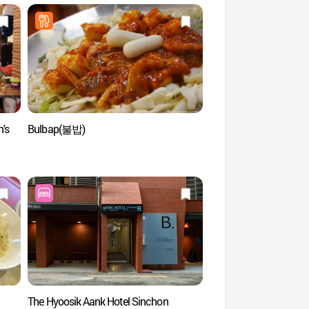
n's
Bulbap(불밥)
Universidad Femenin
(이화여자대학교)
The Hyoosik Aank Hotel Sinchon
Calle de los Libros de