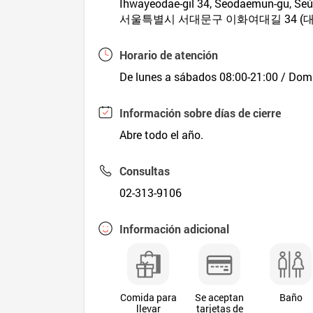
Ihwayeodae-gil 34, Seodaemun-gu, Seú
서울특별시 서대문구 이화여대길 34 (
Horario de atención
De lunes a sábados 08:00-21:00 / Domin
Información sobre días de cierre
Abre todo el año.
Consultas
02-313-9106
Información adicional
Comida para
Se aceptan
Baño
llevar
tarjetas de