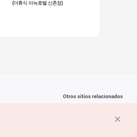
(더휴식 아늑호텔 신촌점)
(경의선책거리)
Otros sitios relacionados
Sobre la KTO
ondiciones del servicio
K-Mice
recuentes
privacidad