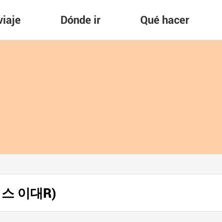
viaje
Dónde ir
Qué hacer
타벅스 이대R)