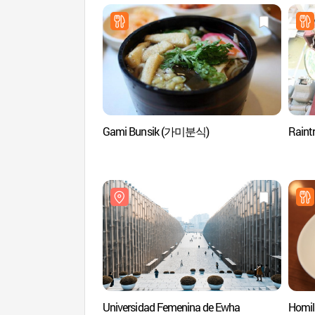
Gami Bunsik (가미분식)
Rain
Universidad Femenina de Ewha
Homi