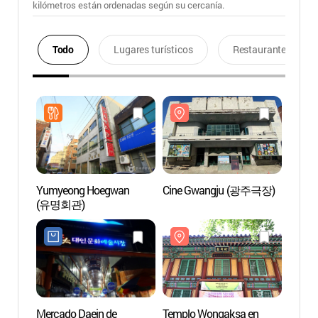
kilómetros están ordenadas según su cercanía.
Todo
Lugares turísticos
Restaurantes
Yumyeong Hoegwan
Cine Gwangju (광주극장)
Cine
(유명회관)
Mercado Daein de
Templo Wongaksa en
Parqu