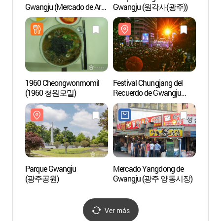
Gwangju (Mercado de Arte
Gwangju (원각사(광주))
(광주
Daein) (광주 대인시장
(대인예술시장))
1960 Cheongwonmomil
Festival Chungjang del
Calle 
(1960 청원모밀)
Recuerdo de Gwangju
Gwan
(광주 추억의 충장축제)
거리)
Parque Gwangju
Mercado Yangdong de
Calle 
(광주공원)
Gwangju (광주 양동시장)
(오리
Ver más