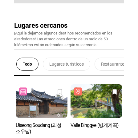
Lugares cercanos
¡Aquí le dejamos algunos destinos recomendados en los
alrededores! Las atracciones dentro de un radio de 50
kilómetros están ordenadas según su cercanía.
Todo
Lugares turísticos
Restaurantes
Uiseong Soudang (의성
Valle Binggye (빙계계곡)
Valle
소우당)