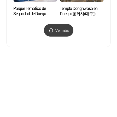
Parque Temático de
Templo Donghwasa en
Parque
Seguridad de Daegu
Daegu (동화사(대구))
Monte
(대구시민안전테마파크)
de la 
(팔
(갓바
Ver más