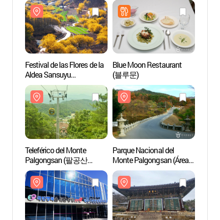
Festival de las Flores de la
Blue Moon Restaurant
Parque
Aldea Sansuyu
(블루문)
Monte
(산수유마을꽃맞이행사)
de Do
(팔
(동화
Teleférico del Monte
Parque Nacional del
Templ
Palgongsan (팔공산
Monte Palgongsan (Área
Daeg
케이블카)
de Donghwasa)
(팔공산국립공원
(동화사지구))