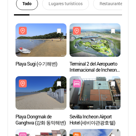
Todo
Lugares turísticos
Restaurantes
Playa Sugi (수기해변)
Terminal 2 del Aeropuerto
Playa
Internacional de Incheon
(인천국제공항
제2여객터미널)
Playa Dongmak de
Sevilla Incheon Airport
Playa
Ganghwa (강화 동막해변)
Hotel (세비야관광호텔)
Gang