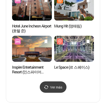
Hotel June Incheon Airport
Mung Hit (멍때림)
Altar
(호텔 준)
Gang
Inspire Entertainment
Le Space (르 스페이스)
Inche
Resort (인스파이어
(인천
엔터테인먼트 리조트)
Ver más